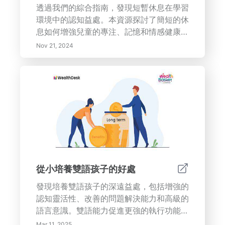
透過我們的綜合指南，發現短暫休息在學習
環境中的認知益處。本資源探討了簡短的休
息如何增強兒童的專注、記憶和情感健康。
了解如番茄工作法、運動休息和正念練習等
Nov 21, 2024
有效策略，以在課堂和家中實施。研究表
明，結構化的休息不僅改善兒童的注意力，
還培養了他們對學習的終身熱愛。理解短暫
休息對更好學業表現和整體心理健康的重要
性。與我們一起轉變教育方法，以支持能力
全面的個體。
從小培養雙語孩子的好處
發現培養雙語孩子的深遠益處，包括增強的
認知靈活性、改善的問題解決能力和高級的
語言意識。雙語能力促進更強的執行功能、
文化意識和同理心，為孩子提供在複雜社會
Mar 11, 2025