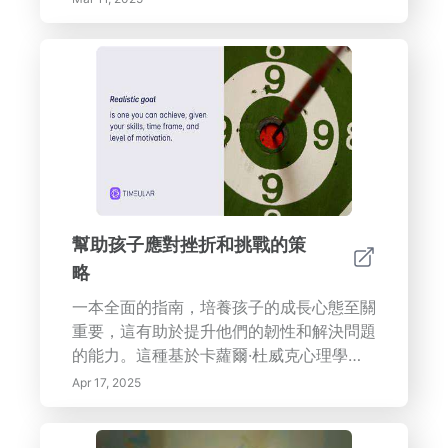
環境中導航的工具。本指南全面探討雙語能
力如何有助於學術成就、職業機會和豐富的
家庭聯繫。揭示雙語孩子在日益全球化的世
界中所具備的長期認知和經濟益處。加入我
們，一起了解雙語能力如何塑造年輕學習者
的思維和未來。
幫助孩子應對挫折和挑戰的策
略
一本全面的指南，培養孩子的成長心態至關
重要，這有助於提升他們的韌性和解決問題
的能力。這種基於卡蘿爾·杜威克心理學家
的研究的轉型方法，鼓勵...
Apr 17, 2025