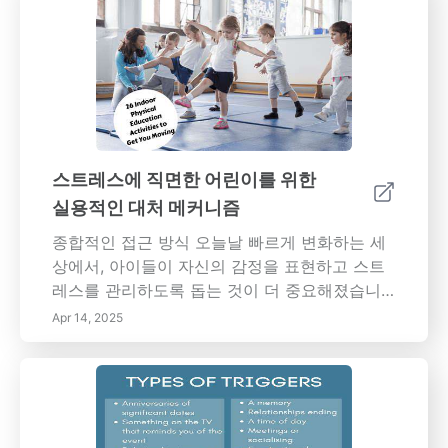
를 지원하는 방법을 살펴봅니다. 행동 변화 인식
사회적 상호작용에서의 철수나 갑작스러운 신경
질은 정서적 혼란을 나타낼 수 있습니다. 사회적
환경에서 번성했던 아이가 점점 더 고립되어 혼
자 있는 것을 선호할 수 있습니다. 이러한 변화는
주의 깊게 살펴보아야 하며 무시할 경우 더 심각
한 정서적 문제가 발생할 수 있습니다. 고통의 일
반적인 징후- 신경질과 공격성: 증가된 좌절감은
스트레스에 직면한 어린이를 위한
정서적 투쟁을 나타낼 수 있습니다. 갑작스러운
실용적인 대처 메커니즘
폭발은 어린이가 자신의 고통을 표현하는 방법
일 수 있습니다.- 학업 성적 하락: 학교 성적의 변
종합적인 접근 방식 오늘날 빠르게 변화하는 세
화는 더 넓은 정서적 도전의 신호일 수 있으며,
상에서, 아이들이 자신의 감정을 표현하고 스트
교사와 부모 간의 적극적인 소통이 필요합니다.-
레스를 관리하도록 돕는 것이 더 중요해졌습니
신체 증상: 두통, 복통 또는 피로 불만은 불안과
다. 이 가이드는 어린이들의 건강한 감정적 실천
Apr 14, 2025
스트레스를 드러낼 수 있습니다. 아이들은 종종
을 변화시키고 스트레스 대처 능력을 키우는 데
신체적 불만을 통해 정서적 도전을 나타내며, 이
대해 심도 있게 다룹니다.
는 세심한 육아의 필요성을 강조합니다. 지표로
서의 신체 증상신체 증상은 종종 정서적 건강과
얽혀 있습니다. 불면증, 악몽 또는 설명할 수 없