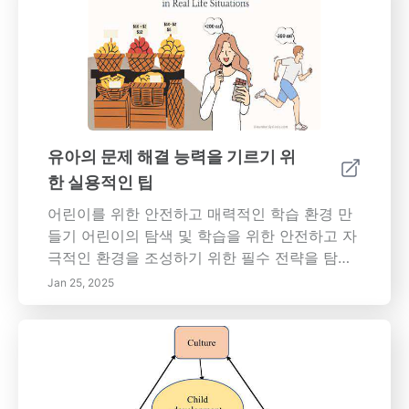
것의 장기적인 이점에 대해 알아보십시오. 교육
관행을 구현하는 데 필요한 장애물을 극복하기
환경에서 놀이 기반 학습을 구현하기 위한 효과
위한 전략을 발견하고, 정부, 기업 및 지역 사회
적인 전략을 발견하고, 이 접근 방식이 어떻게 학
간의 협력을 강조하십시오. 오늘부터 지속 가능
문적 및 사회적으로 번성하는 탄력있고 동기부
한 삶을 향한 여정을 시작하고 건강한 지구에 기
여가 되는 학습자를 육성하는지 이해하십시오.
여하여 사회적 및 경제적 웰빙을 높이십시오.
학습의 즐거움을 우선시하는 놀이가 가득 찬 교
육 환경을 지지하는 데 함께 하십시오!
유아의 문제 해결 능력을 기르기 위
한 실용적인 팁
어린이를 위한 안전하고 매력적인 학습 환경 만
들기 어린이의 탐색 및 학습을 위한 안전하고 자
극적인 환경을 조성하기 위한 필수 전략을 탐구
하십시오. 위험을 없애고 지정된 놀이 구역을 통
Jan 25, 2025
해 독립성을 촉진함으로써 신체적 안전을 우선
시하십시오. 어린이가 소중하게 느끼고 지원받고
있다는 것을 보장하기 위해 개방적인 의사소통
과 공감을 장려하여 정서적 안전을 키우는 방법
을 배우십시오. 놀이 기반 학습에서 호기심과 창