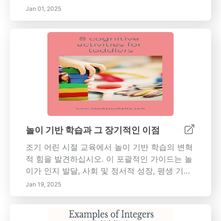
숨길 수 있습니다. 3. 역할 놀이 활동 활용하기:
사회적 기술과 정서적 성장에 어떻게 기여하는
Jan 01, 2025
역할 놀이는 아이들이 다양한 캐릭터를 탐험하
지를 탐구하며, 이를 지속 가능한 관행의 더 넓은
며 상상력과 창의력을 발휘할 수 있게 합니다. 의
맥락과 연결합니다. 사회적 기술 향상 역할 놀이
사, 선생님 또는 슈퍼히어로인 척 하든, 역할 놀
가 어떻게 어린이의 의사소통, 협력 및 공감을 발
이는 아이들이 주변 세계에서 다양한 역할을 이
전시켜 강력한 관계와 정서적 지능의 기초를 마
해하는 데 도움을 줍니다. 4. 창의적 표현 장려하
련하는지 알아보십시오. 인지적 성장 역할 놀이
기: 창의적 표현은 아이들에게 필수적입니다. 이
가 어떻게 상상력, 문제 해결 능력 및 평생 학습
는 그들이 안전한 환경에서 감정과 생각을 탐색
을 위한 호기심을 촉진하는지에 대한 인지적 이
할 수 있게 합니다. 예술, 음악 및 상상력이 풍부
점을 탐색하십시오. 정서적 회복력 다양한 시나
한 놀이를 통해 아이들은 자신의 감정을 표현하
리오를 상연함으로써 어린이가 자신의 감정을
고 자아를 발전시킬 수 있습니다. 5. 음악과 움직
표현하고 도전 과제를 극복하며 정서적 웰빙을
놀이 기반 학습과 그 장기적인 이점
임 포함하기: 음악과 움직임은 창의적인 놀이의
강화할 수 있도록 하는 방법을 이해하십시오. 지
조기 어린 시절 교육에서 놀이 기반 학습의 변혁
필수 요소입니다. 노래를 부르고 춤추는 것은 신
속 가능성의 경제적 영향 지속 가능한 관행의 경
적 힘을 발견하십시오. 이 포괄적인 가이드는 놀
체 활동을 촉진할 뿐만 아니라 어린 아이들의 리
제적 이점에 대해 자세히 알아보십시오. 여기에
이가 인지 발달, 사회 및 정서적 성장, 평생 기술
듬감과 협동 능력을 향상시킵니다.
는 기업의 비용 절감 및 녹색 경제에서의 일자리
습득을 위한 중요한 도구로 어떻게 작용하는지
성장 등이 포함됩니다. 사회적 책임 지속 가능한
Jan 19, 2025
를 탐구합니다. 참여적인 학습 경험을 촉진하는
관행이 어떻게 지역 사회를 향상시키고, 사회적
데 있어 교육자가 수행하는 중요한 역할과 아이
평등을 촉진하며, 집단적 책임을 통해 소속감을
들의 호기심, 창의성, 문제 해결 능력을 기르는
조성하는지 배우십시오. 도전 극복 지속 가능한