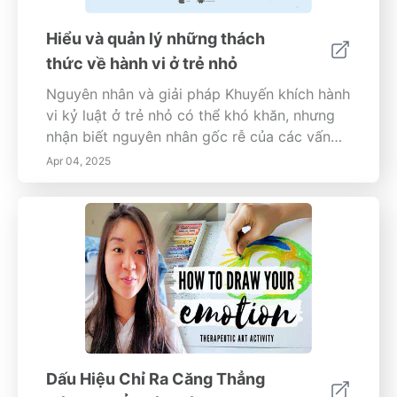
Hiểu và quản lý những thách
thức về hành vi ở trẻ nhỏ
Nguyên nhân và giải pháp Khuyến khích hành
vi kỷ luật ở trẻ nhỏ có thể khó khăn, nhưng
nhận biết nguyên nhân gốc rễ của các vấn
đề hành vi có thể mở đường cho các can
Apr 04, 2025
thiệp hiệu quả. Hướng dẫn toàn diện này tập
trung vào
Dấu Hiệu Chỉ Ra Căng Thẳng