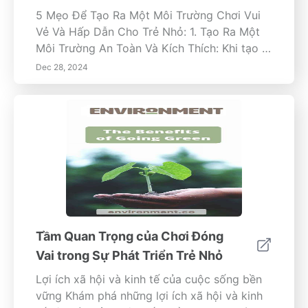
5 Mẹo Để Tạo Ra Một Môi Trường Chơi Vui
Vẻ Và Hấp Dẫn Cho Trẻ Nhỏ: 1. Tạo Ra Một
Môi Trường An Toàn Và Kích Thích: Khi tạo ra
không gian chơi cho trẻ nhỏ, việc chọn một
Dec 28, 2024
khu vực riêng biệt mà chúng có thể tự do
khám phá là rất quan trọng. Một không gian
sạch sẽ và được tổ chức giúp giảm thiểu
nguy cơ xảy ra tai nạn, cho phép trẻ nhỏ tập
trung vào những trò chơi mang tính tưởng
tượng. Thêm thảm và gối mềm có thể cung
cấp sự thoải mái và an toàn cho trẻ nhỏ
năng động của bạn. Việc kết hợp nhiều khu
vực chơi có thể kích thích sự tò mò. Việc
luân chuyển đồ chơi và hoạt động sẽ giữ cho
Tầm Quan Trọng của Chơi Đóng
sự quan tâm của chúng luôn mãi, tạo ra một
Vai trong Sự Phát Triển Trẻ Nhỏ
môi trường năng động nơi chúng có thể học
hỏi và phát triển thông qua chơi. 2. Kết Hợp
Lợi ích xã hội và kinh tế của cuộc sống bền
Vào Các Trò Chơi Giác Quan: Các trò chơi
vững Khám phá những lợi ích xã hội và kinh