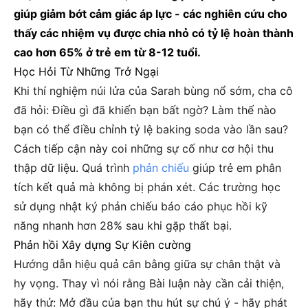
giúp giảm bớt cảm giác áp lực - các nghiên cứu cho
thấy các nhiệm vụ được chia nhỏ có tỷ lệ hoàn thành
cao hơn 65% ở trẻ em từ 8-12 tuổi.
Học Hỏi Từ Những Trở Ngại
Khi thí nghiệm núi lửa của Sarah bùng nổ sớm, cha cô
đã hỏi: Điều gì đã khiến bạn bất ngờ? Làm thế nào
bạn có thể điều chỉnh tỷ lệ baking soda vào lần sau?
Cách tiếp cận này coi những sự cố như cơ hội thu
thập dữ liệu. Quá trình
phản chiếu
giúp trẻ em phân
tích kết quả mà không bị phán xét. Các trường học
sử dụng nhật ký phản chiếu báo cáo phục hồi kỹ
năng nhanh hơn 28% sau khi gặp thất bại.
Phản hồi Xây dựng Sự Kiên cường
Hướng dẫn hiệu quả cân bằng giữa sự chân thật và
hy vọng. Thay vì nói rằng Bài luận này cần cải thiện,
hãy thử: Mở đầu của bạn thu hút sự chú ý - hãy phát