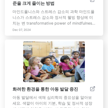
준을 크게 줄이는 방법
마인드풀니스와 스트레스 감소의 과학 마인드풀
니스가 스트레스 감소와 정서적 웰빙 향상에 미
치는 변 transformative power of mindfulness.
이 포괄적인 기사에서는 마인드풀니스의 신경생
Dec 07, 2024
물학적 효과를 탐구하고, 명상과 같은 관행이 뇌
구조를 변화시켜 정서 조절을 개선하고 스트레
스 수준을 낮출 수 있는 방법을 밝혀냅니다. 마인
드풀한 호흡, 걷기 및 저널링을 포함하여 일상 생
활에 마인드풀니스를 통합하기 위한 실용적인
기술을 배우십시오. 불안 및 우울증 감소와 집중
력 및 생산성 향상에서 마인드풀니스의 장기적
인 이점을 이해하십시오. 짧은 마인드풀니스 휴
식과 의식을 통해 바쁜 라이프스타일에 마인드
풀니스가 원활하게 통합되는 방법을 탐구하십시
화려한 환경을 통한 아동 발달 증진
오. 오늘 마인드풀니스를 받아들여 더 건강하고
아동 발달에서 색채 심리학의 중요성을 알아보
차분하며 균형 잡힌 삶을 여는 여정에 함께 하세
세요. 색깔이 아이의 기분, 학습 및 정서적 성장
요.