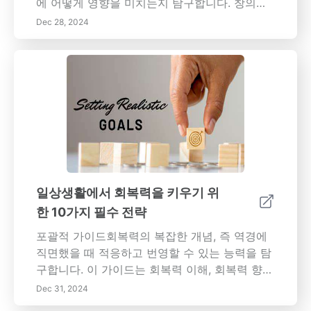
에 어떻게 영향을 미치는지 탐구합니다. 창의성,
집중력 및 사회적 상호작용을 촉진하는 활기차
Dec 28, 2024
고 매력적인 학습 환경을 만들어내는 전략을 배
웁니다. 색깔로 가득한 세심하게 설계된 공간을
통해 자녀의 발달을 향상시켜 보세요! 페이지 제
목: 아동 발달에서 색채 심리학: 학습 및 정서적
성장 증진 콘텐츠 설명: 이 종합 가이드는 아동
발달과 관련된 색채 심리학을 탐구하며, 다양한
색조가 아이들의 감정, 학습 환경 및 사회적 상호
작용에 미치는 방식을 상세히 설명합니다. 밝은
색상으로 창의성을 자극하고 차분한 색상으로
안정감을 증진하는 방법을 이해하여 다양한 색
일상생활에서 회복력을 키우기 위
상이 나이와 문화적 배경에 따라 아이들에게 미
한 10가지 필수 전략
치는 영향을 알아보세요. 창의성, 정서적 지능 및
인지 성장을 촉진하는 매력적인 놀이 공간 및 학
포괄적 가이드회복력의 복잡한 개념, 즉 역경에
습 공간 설계에 대한 통찰력을 얻으세요. 자녀의
직면했을 때 적응하고 번영할 수 있는 능력을 탐
전인적 발달 및 정서적 웰빙을 지원하기 위해 일
구합니다. 이 가이드는 회복력 이해, 회복력 향상
상 활동에 색상을 통합하는 실용적인 팁을 배워
전략, 강한 관계를 구축하기 위한 실용적인 단계,
Dec 31, 2024
보세요.
자기 관리 기술 및 회복력 있는 사고방식 유지의