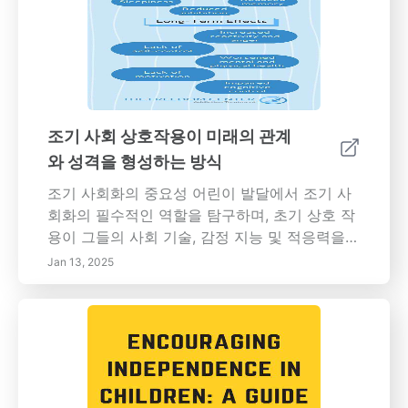
구축하고 팀워크 감각을 키우며 더 큰 성공을 거
둘 수 있습니다. 개인 및 직업적 관계에서 협력의
중요성을 알아보십시오. 효과적인 갈등 해결 및
열린 소통 효과적인 갈등 해결은 모든 관련 당사
자에 대한 존중과 공감을 유지하면서 문제가 무
엇인지 다루는 것입니다. 열린 소통 문화를 조성
조기 사회 상호작용이 미래의 관계
하고, 피드백을 위한 안전한 공간을 만들고, 미래
와 성격을 형성하는 방식
의 갈등을 예방하는 방법을 배우십시오. 더 강한
관계 구축 효과적인 소통, 공감 및 협력을 통해
조기 사회화의 중요성 어린이 발달에서 조기 사
더 강한 관계를 구축하는 방법을 배우십시오. 타
회화의 필수적인 역할을 탐구하며, 초기 상호 작
인과의 더 깊은 연결에서 적극적인 경청, 비언어
용이 그들의 사회 기술, 감정 지능 및 적응력을
적 신호 및 열린 소통의 중요성을 발견하십시오.
어떻게 형성하는지 강조합니다. 이 기사는 양육
Jan 13, 2025
효과적인 상호작용 및 관계 구축을 우선시함으
스타일, 또래 관계 및 교육 환경이 개성 발달에
로써 개인 및 직업적 관계에서 더 조화롭고 생산
미치는 영향을 깊이 파고듭니다. 긍정적인 사회
적인 환경을 만들 수 있습니다. 키워드 구문: *효
경험이 공감, 협력 및 의사소통을 어떻게 향상시
과적인 소통*공감*협력*적극적인 경청*비언어
켜 성인 관계의 기초를 마련하는지 배워보세요.
적 신호*열린 소통*갈등 해결*관계 구축*건강한
아동기의 친구 관계 및 가족 동역학이 사회적 역
관계*소통 전략*정서적 지능*관계 역학*팀워크
량과 개인 성장에 미치는 장기적인 효과를 이해