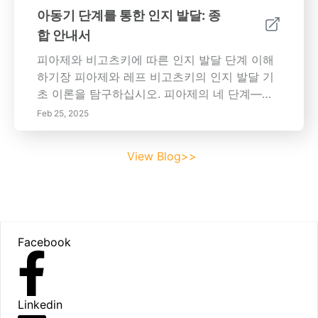
향상시키는 데 도움을 주기 위한 실용적인 접근
아동기 단계를 통한 인지 발달: 종
방식을 탐색하세요. 야외 활동 참여와 작은 작업
합 안내서
을 장려함으로써 자녀의 자신감과 문제 해결 능
력을 키울 수 있습니다. 필요에 따라 지원을 제공
피아제와 비고츠키에 따른 인지 발달 단계 이해
하면서 독립성을 키울 수 있는 구조적이면서도
하기장 피아제와 레프 비고츠키의 인지 발달 기
유연한 가정 환경을 만드는 방법을 알아보세요.
초 이론을 탐구하십시오. 피아제의 네 단계—감
다룰 주요 주제: - 독립성 기르기의 중요성 - 자
각 운동, 전조작, 구체적 조작, 형식적 조작—는
Feb 25, 2025
립을 장려하기 위한 실용적인 전략 - 독립적 작
아이들의 세계 이해의 진화를 보여줍니다. 비고
업을 통한 자신감 향상 - 지지적 가정 환경의 영
츠키의 사회문화 이론이 인지 성장에서 사회적
View Blog>>
향 우리의 기사를 탐색하여 자녀에게 권한을 부
상호작용과 문화적 도구의 중요성을 강조하는
여하고 성공적이고 회복력 있는 미래에 필요한
방법을 배웁니다. 이 종합 안내서는 유전, 환경,
기술을 갖추도록 하세요.
사회적 상호작용 및 영양 등 인지 발달에 영향을
미치는 요인도 살펴봅니다. 모든 발달 단계에서
Footer
아동의 인지 기술을 기르는 효과적인 양육 및 교
Facebook
육 전략에 대한 통찰력을 얻으십시오. 아동의 비
판적 사고 및 문제 해결 능력을 육성하는 지원 학
습 환경을 만드는 방법에 대한 이해를 높이십시
오. 상세한 통찰력과 실용적인 전략에 대한 자세
Linkedin
한 내용을 읽어보십시오!