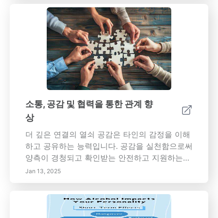
중요성에 대해 다룹니다. 주요 주제: - 회복력 이
해하기: 회복력이 진정으로 의미하는 것과 그것
이 정신 건강에 미치는 영향 알아보기. - 향상 전
략: 강력한 지원 네트워크 구축, 마음챙김 연습,
현실적인 목표 설정과 같은 기술 발견하기. - 관
계 구축: 강한 사회적 연결이 회복력을 키우는 데
필수적인 역할을 하는 것을 이해하기. - 자기 관
리 습관: 정신적, 정서적, 신체적 건강을 돌보기
위해 효과적인 전략 실행하기. - 성장 마인드셋:
소통, 공감 및 협력을 통한 관계 향
도전을 성장의 기회로 삼아 자신감과 적응력을
상
키우기. 이점: - 정서 조절 및 스트레스 관리 향
상. - 전반적인 웰빙 및 긍정적인 삶의 태도 증진.
더 깊은 연결의 열쇠 공감은 타인의 감정을 이해
- 삶의 복잡성을 더 효과적으로 탐색할 수 있는
하고 공유하는 능력입니다. 공감을 실천함으로써
능력. 이러한 원칙과 기술을 일상생활에 통합함
양측이 경청되고 확인받는 안전하고 지원하는
으로써 어려움을 처리하고 도전을 통해 성장할
환경을 만들 수 있습니다. 타인과 깊은 연결을 형
Jan 13, 2025
수 있는 더 강한 능력을 개발할 수 있습니다. 회
성하는 데 있어 적극적인 경청과 비언어적 신호
복력은 단순한 특성이 아니라, 누구나 키울 수 있
의 중요성을 배우십시오. 관계에서 협력의 힘 협
는 기술입니다.
력은 성공적인 관계의 중요한 측면입니다. 공동
목표를 향해 함께 노력함으로써 개인은 신뢰를