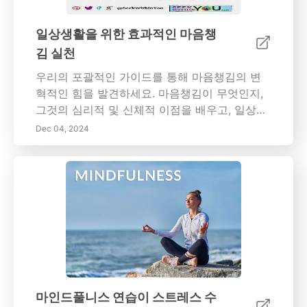
여 목표를 명확히 하고, 아이의 예술 활동 진행
상황을 추적하세요. 일관성을 위해 루틴을 설정
일상생활을 위한 효과적인 마음챙
하고 지원적이고 참여적인 환경을 조성하는 동
김 실천
시에 예술에서의 자발성과 실험을 촉진하세요.
이 가이드는 이러한 기술을 일상 생활에 통합하
우리의 포괄적인 가이드를 통해 마음챙김의 변
는 실용적인 팁을 제공하여, 아이가 학업적으로
혁적인 힘을 발견하세요. 마음챙김이 무엇인지,
성장할 뿐만 아니라 창의적인 과정을 즐길 수 있
그것의 심리적 및 신체적 이점을 배우고, 일상생
도록 보장합니다. 오늘 아이의 기술을 기르기 시
활에 마음챙김을 통합하는 간단한 기술을 탐구
Dec 04, 2024
작하여 더 밝고 정돈된 미래를 준비하세요!
하세요. 마음챙김 호흡 연습부터 감사 일기까지,
바쁜 라이프스타일에 맞는 실용적인 팁을 찾아
보세요. 현재에 존재하는 것이 어떻게 감정 조절
을 향상시키고, 관계를 개선하며, 더 큰 행복감을
촉진할 수 있는지 이해하세요. 오늘부터 마음챙
김을 통해 더 풍요로운 삶을 향한 여정을 시작하
세요!
마인드풀니스 연습이 스트레스 수