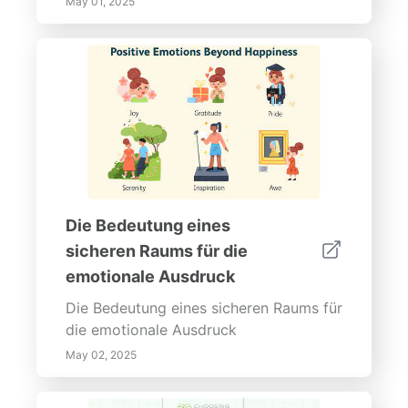
May 01, 2025
und Erfolge von Kindern und stärken
Sie die Bedeutung von Ausdauer und
die Freude am Entdecken. Dieser
umfassende Leitfaden hebt hervor, wie
man Problemlösungsfähigkeiten,
emotionale Intelligenz und eine
lebenslange Liebe zum Lernen in
frühkindlichen Bildungsumgebungen
fördern kann.
Die Bedeutung eines
sicheren Raums für die
emotionale Ausdruck
Die Bedeutung eines sicheren Raums für
die emotionale Ausdruck
May 02, 2025