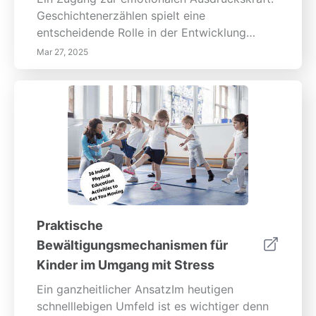
Geschichtenerzählen spielt eine
entscheidende Rolle in der Entwicklung
sozialer Fähigkeiten bei kleinen Kindern. Der
Mar 27, 2025
Umgang mit Erzählungen fördert aktives
Zuhören und Empathie. Strukturierte
Geschichtenerzähleumgebungen, die
Requisiten und persönliche Anekdoten
umfassen, machen das Teilen weniger
einschüchternd und verbessern die
Ausdrucksfähigkeit der Kinder.
Gruppenspiele: Soziale Verbindungen
aufbauen: Gruppenspiele sind für
Vorschulkinder essenziell, um soziale
Praktische
Fähigkeiten und emotionale Intelligenz zu
Bewältigungsmechanismen für
entwickeln. Einfache Teamspiele wie „Ball
Kinder im Umgang mit Stress
weitergeben“ oder das Organisieren von
Schatzsuchen motivieren die Kinder zur
Ein ganzheitlicher AnsatzIm heutigen
Zusammenarbeit, Kommunikation und
schnelllebigen Umfeld ist es wichtiger denn