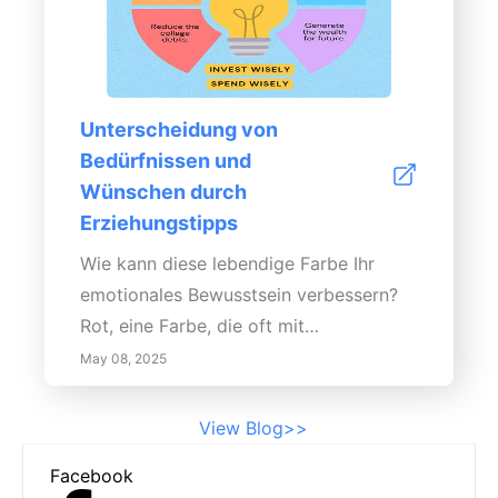
Unterscheidung von
Bedürfnissen und
Wünschen durch
Erziehungstipps
Wie kann diese lebendige Farbe Ihr
emotionales Bewusstsein verbessern?
Rot, eine Farbe, die oft mit
Leidenschaft, Aufregung und sogar Wut
May 08, 2025
in Verbindung gebracht wird, hat einen
starken emotionalen Einfluss. Diese
View Blog>>
starke Verbindung zwischen der Farbe
Footer
Facebook
Rot und unseren Emotionen,