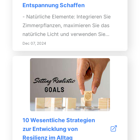
Entspannung Schaffen
- Natürliche Elemente: Integrieren Sie
Zimmerpflanzen, maximieren Sie das
natürliche Licht und verwenden Sie
natürliche Materialien in der Dekoration,
Dec 07, 2024
um ein Gefühl von Erdung und Ruhe zu
schaffen. - Farbpalette und
Beleuchtung: Wählen Sie sanfte,
gedeckte Farben und dimmbare
Beleuchtung, um eine ruhige
Atmosphäre zu fördern, die
Achtsamkeit begünstigt. - Klang und
Duft: Nutzen Sie beruhigende Musik
10 Wesentliche Strategien
oder Naturgeräusche sowie
zur Entwicklung von
Aromatherapie mit ätherischen Ölen, um
Resilienz im Alltag
Entspannung und emotionale Klarheit