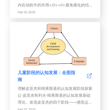
内在动机中的作用</li><li>避免僵化的结
构并拥抱探究式学习</li><li>创造灵活的
Feb 19, 2025
学习环境并促进合作</li><li>玩耍对认
知、情感和社会福祉的重要性</li></ul>
<p><b>关键词：</b> 终身学习，好奇
心，教育，成长型思维，探究式学习，玩
耍，学习环境，育儿，教育者，认知发展，
探索，实验，现实世界应用，有意义的学习
体验。</p><p>[可选：在此处包含行动号
召，例如：“了解更多关于培养对学习的热
儿童阶段的认知发展：全面指
爱！访问我们的资源页面，获取技巧、文章
南
和工具。”链接到您网站上的相关资源页
面。]</p>
理解皮亚杰和维果斯基的认知发展阶段探索
让·皮亚杰和列夫·维果斯基的认知发展基础
理论。发现皮亚杰的四个阶段——感觉运
动、前运算、具体运算和形式运算——这些
Feb 25, 2025