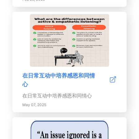
阶段展示了儿童日益增长的世界理解能力。
了解维果斯基的社会文化理论如何强调社会
互动和文化工具在促进认知成长中的重要
性。本全面指南还考察了影响认知发展的因
素，如遗传、环境、社会互动和营养。获取
有效的育儿和教育策略的见解，这些策略能
够培养儿童在各发展阶段的认知技能。增强
您对如何创造支持性学习环境的理解，以促
在日常互动中培养感恩和同情
进儿童批判性思维和解决问题能力。阅读更
心
多以获取深入见解和实用策略！
在日常互动中培养感恩和同情心
May 07, 2025