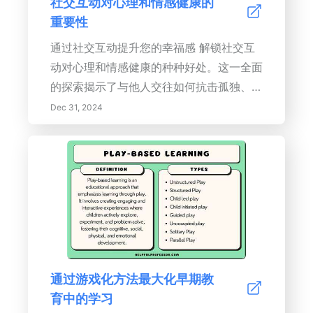
社交互动对心理和情感健康的
重要性
通过社交互动提升您的幸福感 解锁社交互
动对心理和情感健康的种种好处。这一全面
的探索揭示了与他人交往如何抗击孤独、改
善情感韧性，甚至提升身体健康。发现社交
Dec 31, 2024
支持的关键作用，社区联系如何促进从疾病
中的恢复，以及科技对我们互动方式的影
响。学习实用策略来增强情商，培养有意义
的人际关系，并促进归属感。加入我们，共
同理解社交网络在培育您的整体幸福感和营
造更快乐、更健康的生活中的基本重要性。
通过游戏化方法最大化早期教
育中的学习