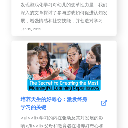
发现游戏化学习对幼儿的变革性力量！我们
深入的文章探讨了参与游戏如何促进认知发
展，增强情感和社交技能，并创造对学习的
热爱。了解课堂上游戏的好处，包括提高问
Jan 19, 2025
题解决能力、创造力和韧性。我们提供关于
设计有效的游戏化学习环境和为教育工作者
实施实用策略的见解。强调合作和适应性，
本指南对于希望培养互动和丰富教育体验的
教师至关重要。今天就开启游戏在学习中的
潜力吧！
培养天生的好奇心：激发终身
学习的关键
<ul><li>学习的内在驱动及其对发展的影
响</li><li>父母和教育者在培养好奇心和