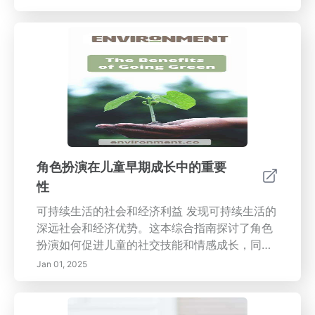
心设计空间来增强您孩子的发展！页面标题：儿
童发展中的色彩心理学：促进学习和情感成长内
容描述：本综合指南探讨了色彩心理学与儿童发
展的关系，详细说明了不同色调如何影响儿童的
情感、学习环境和社会互动。从以明亮的颜色刺
激创造力到通过冷色调促进平静，了解各种颜色
在不同年龄和文化背景下对儿童的影响。获得设
计引人入胜的游戏区和学习空间的见解，以培养
创造力、情商和认知发展。学习在日常活动中结
合色彩的实用技巧，以支持您孩子的整体发展和
角色扮演在儿童早期成长中的重要
情感健康。
性
可持续生活的社会和经济利益 发现可持续生活的
深远社会和经济优势。这本综合指南探讨了角色
扮演如何促进儿童的社交技能和情感成长，同时
将其与可持续实践的更广泛背景相结合。 增强社
Jan 01, 2025
交技能 学习角色扮演如何促进儿童的沟通、合作
和同理心，为建立强大的人际关系和情感智力打
下基础。 认知成长 探索角色扮演的认知益处，