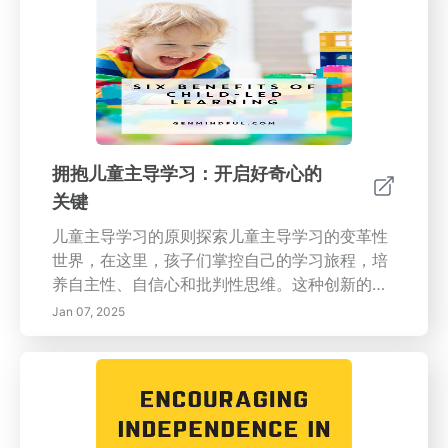
鼓励想象思维、解决问题的能力和终身学习的好
奇心。 情感韧性 了解如何通过不同的场景帮助
儿童表达情感、应对挑战和增强情感健康。 可持
续性的经济影响 深入探讨可持续实践的经济利
益，包括企业成本减少和绿色经济中的就业增
长。 社会责任 了解可持续实践如何提升社区、
促进社会公平，并通过集体责任感培养归属感。
拥抱儿童主导学习：开启好奇心的
克服挑战 发现克服实施可持续实践障碍的策略，
关键
强调政府、企业和社区之间的合作。 今天就开始
你的可持续生活之旅，为更健康的地球做出贡
儿童主导学习的原则探索儿童主导学习的变革性
献，同时提升你的社会和经济福祉。
世界，在这里，孩子们掌控自己的学习旅程，培
养自主性、自信心和批判性思维。这种创新的方
法强调创造鼓励探索和创造力的良好环境的重要
Jan 07, 2025
性。了解教育工作者如何转变为引导者，支持儿
童的兴趣并促进协作与社交技能。发现庆祝个人
成长的进展评估方法，以及如何让现实世界的联
系增强学习的相关性。拥抱儿童主导学习的原
则，赋予孩子们驾驭自己独特道路的能力，培养