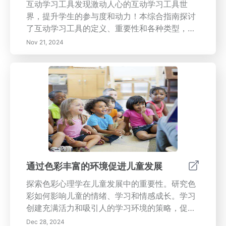
互动学习工具发现激动人心的互动学习工具世
界，提升学生的参与度和动力！本综合指南探讨
了互动学习工具的定义、重要性和各种类型，包
括数字仿真、游戏化教育和协作平台。了解这些
Nov 21, 2024
工具的好处，例如个性化的学习体验和课堂参与
度的提高。了解如何选择适合您教育需求的工
具，评估用户友好的功能，并跟上教育技术的未
来趋势。通过这些创新资源将传统学习转变为动
态体验，以满足多样化的学习风格并促进合作。
今天就加入互动教育的革命吧！
通过色彩丰富的环境促进儿童发展
探索色彩心理学在儿童发展中的重要性。研究色
彩如何影响儿童的情绪、学习和情感成长。学习
创建充满活力和吸引人的学习环境的策略，促进
创造力、专注力和社会互动。通过充满色彩的精
Dec 28, 2024