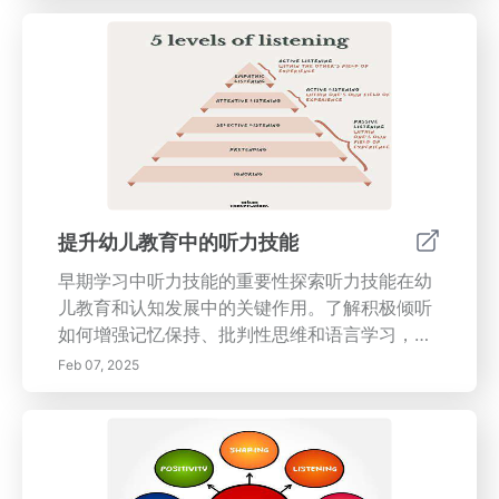
关键技能融入学习环境。理解模式识别在数学、
科学和语言等学科中的作用，以及它如何为学生
提供面对现实挑战所需的分析能力。通过理解模
式识别的力量，为您的孩子的成功铺平道路！关
键词：模式识别，认知发展，解决问题，批判性
思维，学习技能，早期儿童教育，数学，科学，
语言习得，创造力，教育活动。
提升幼儿教育中的听力技能
早期学习中听力技能的重要性探索听力技能在幼
儿教育和认知发展中的关键作用。了解积极倾听
如何增强记忆保持、批判性思维和语言学习，为
学业成功和良好的人际关系铺平道路。本指南提
Feb 07, 2025
供有效策略，帮助教育工作者通过互动故事、音
乐游戏和支持性环境促进听力技能。探索提升听
力能力的长期益处及其对儿童个人和职业未来的
影响。为年轻学习者配备他们在复杂世界中所需
的重要生活技能。关键词：听力技能，早期学