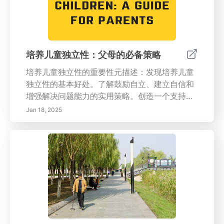
必要的生活技能。加入我们，共同培养对终身学
习的热情！
培养儿童独立性：父母的必备策略
培养儿童独立性的重要性元描述：发现培养儿童
独立性的基本好处。了解鼓励自立、建立自信和
增强解决问题能力的实用策略。创造一个支持性
环境，培养韧性和批判性思维。---培养儿童独立
Jan 18, 2025
性是他们发展的重要方面。本综合指南探讨了鼓
励自给自足的众多好处，包括促进自尊和批判性
思维能力。学习如何实施适龄责任，设定明确期
望，并提供建设性的反馈，以培养儿童的自主
感。发现实用的方法帮助儿童应对挑战并增强他
们的决策能力。通过参与户外活动和鼓励小任
务，您可以提升孩子的自信心和解决问题的能
力。了解如何创建一个结构合理但灵活的家庭环
境，以培养独立性，同时提供必要的支持。覆盖