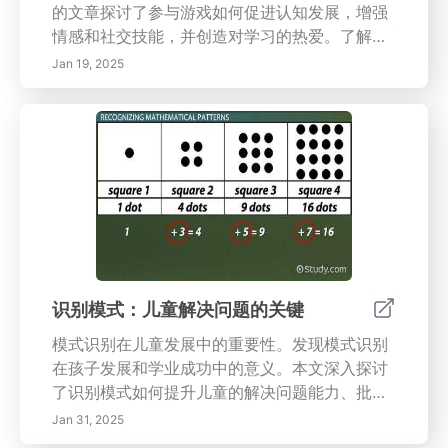
的文章探讨了参与游戏如何促进认知发展，增强
情感和社交技能，并创造对学习的热爱。了解课
堂上游戏的好处，包括提高问题解决能力、创造
Jan 19, 2025
力和韧性。我们提供关于设计有效的游戏化学习
环境和为教育工作者实施实用策略的见解。强调
合作和适应性，本指南对于希望培养互动和丰富
教育体验的教师至关重要。今天就开启游戏在学
习中的潜力吧！
识别模式：儿童解决问题的关键
模式识别在儿童发展中的重要性。发现模式识别
在孩子发展和学业成功中的意义。本文深入探讨
了识别模式如何提升儿童的解决问题能力、批判
性思维和创造力。了解日常生活中促进模式识别
Jan 31, 2025
的有趣活动和游戏，以及教育工作者如何将这一