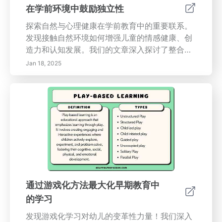
的关键主题：- 培养独立性的重要性- 鼓励自立的
在学前环境中鼓励独立性
实用策略- 通过独立任务建立自信- 支持性家庭环
探索自然与心理健康在学前教育中的重要联系。
境的影响 探索我们的文章，赋予您的孩子权力，
发现接触自然环境如何增强儿童的情感健康、创
为他们成功和具有韧性的未来装备所需技能。
造力和认知发展。我们的文章深入探讨了整合自
然启发学习环境的好处，鼓励独立探索，以及解
Jan 18, 2025
决城市与自然之间的鸿沟。了解如何设计包容性
的绿色空间以及城市绿化对儿童发展的积极影
响。为教育工作者和家庭提供策略，以培养学前
儿童的独立性和对环境的欣赏。与我们一起促进
心理健康，培养年轻学习者与自然的终身联系！
通过游戏化方法最大化早期教育中
的学习
发现游戏化学习对幼儿的变革性力量！我们深入