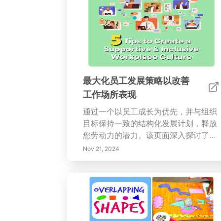
最大化员工发展策略以改善
工作场所表现
通过一个以员工成长为优先，并与组织
目标保持一致的结构化发展计划，释放
您劳动力的潜力。该页面深入探讨了有
效发展策略的基本要素，强调持续学
Nov 21, 2024
习、技术整合和支持性工作环境的重要
性。了解定期反馈、绩效评估和个性化
培训如何提升员工的参与度和留任率。
学习如何培养一种让员工感到被重视和
激励去追求职业发展的氛围。探索各种
学习机会——从电子学习和指导到创新