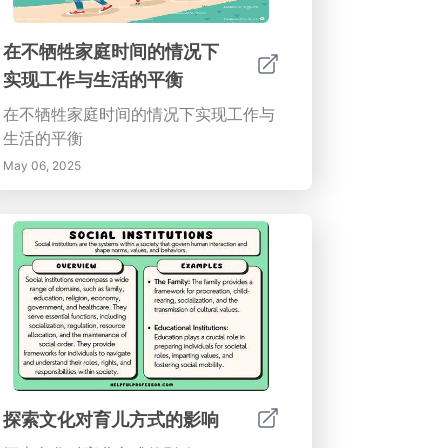
智商更能准确预测工作场所的成功，强
调了在生活早期优先发展情商的必要
在不牺牲家庭时间的情况下
性。鼓励同理心和社交技能同理心是社
交互动的基石，可以通过观察和游戏来
实现工作与生活的平衡
培养。团体运动和合作游戏等活动为孩
在不牺牲家庭时间的情况下实现工作与
子们提供了实践同理心和社交技能的现
生活的平衡
实场景。父母应提供指导和榜样，倡导
May 06, 2025
同理心和理解，并鼓励围绕情感的讨
论，以加深孩子们的理解。结论在儿童
时期强调情商对于培养能够有效应对生
活挑战的全面发展个体至关重要。通过
在家庭和学校培养情商，我们可以为孩
子们提供情感健康和成功的基本技能。
今天对他们情感成长的投资将导致明天
一个更具同情心和情感意识的社会。
探索文化对育儿方式的影响