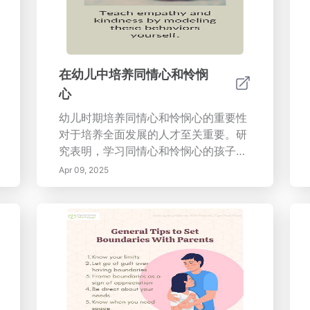
和发展健康。
在幼儿中培养同情心和怜悯
心
幼儿时期培养同情心和怜悯心的重要性
对于培养全面发展的人才至关重要。研
究表明，学习同情心和怜悯心的孩子更
有可能发展成为有爱心、有责任感的
Apr 09, 2025
人。