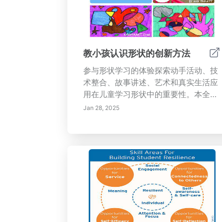
的虚拟现实和增强现实培训解决方案。
通过战略性的员工发展投资，装备您的
组织，使其能够在当今动态环境中适应
和繁荣。
教小孩认识形状的创新方法
参与形状学习的体验探索动手活动、技
术整合、故事讲述、艺术和真实生活应
用在儿童学习形状中的重要性。本全面
指南强调通过互动形状搜寻、数字工具
Jan 28, 2025
和主题形状周等创意思维方法吸引年轻
学习者。了解形状分类、艺术和手工、
协作游戏等活动如何增强儿童的认知发
展、解决问题的技能以及学习的热爱。
加入我们，创造难忘的教育体验，将几
何概念与日常生活联系起来，激发课堂
上的创造力！