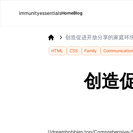
immunityessentials
Home
Blog
创造促进开放分享的家庭环
Home
HTML
CSS
Family
Communicatio
创造
//dreamhobbies.top/Comprehensive-So