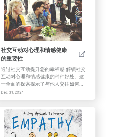
社交互动对心理和情感健康
的重要性
通过社交互动提升您的幸福感 解锁社交
互动对心理和情感健康的种种好处。这
一全面的探索揭示了与他人交往如何抗
击孤独、改善情感韧性，甚至提升身体
Dec 31, 2024
健康。发现社交支持的关键作用，社区
联系如何促进从疾病中的恢复，以及科
技对我们互动方式的影响。学习实用策
略来增强情商，培养有意义的人际关
系，并促进归属感。加入我们，共同理
解社交网络在培育您的整体幸福感和营