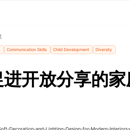
境
n
Communication Skills
Child Development
Diversity
促进开放分享的家
ft-Decoration-and-Lighting-Design-for-Modern-Interiors