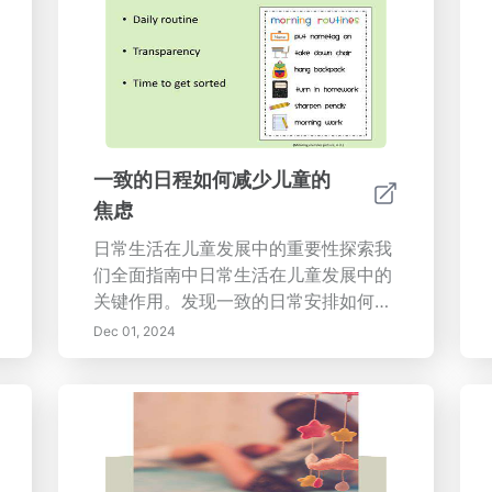
一致的日程如何减少儿童的
焦虑
日常生活在儿童发展中的重要性探索我
们全面指南中日常生活在儿童发展中的
关键作用。发现一致的日常安排如何为
儿童提供可预测性、安全感和情感安
Dec 01, 2024
全，让他们茁壮成长。了解日常生活的
好处，包括培养独立性和自信心、改善
情绪调节以及促进积极的社交互动。我
们的文章还提供了实施结构化日程和让
儿童参与其中的实用策略。通过理解稳
定环境的长期影响，确保您孩子的情感