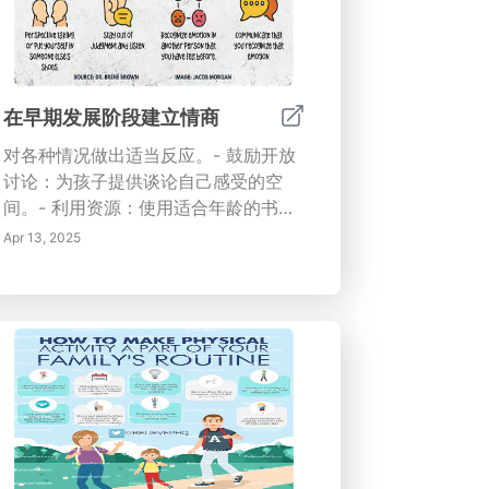
造更快乐、更健康的生活中的基本重要
性。
在早期发展阶段建立情商
对各种情况做出适当反应。- 鼓励开放
讨论：为孩子提供谈论自己感受的空
间。- 利用资源：使用适合年龄的书籍
和游戏来促进情感学习。学校的责任教
Apr 13, 2025
育机构可以通过社会情感学习（SEL）
项目提高学生的情商。融入情商的学校
报告学生参与度更高，行为问题减少。
培训教师识别情感动态，可以进一步支
持学生的情感成长，最终带来更好的学
业成果。情商的长期好处在儿童时期投
资情商在成年后会带来回报，个人享有
更良好的关系，更高的工作满意度和改
善的领导素质。研究表明，情商比传统