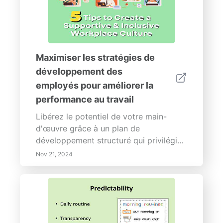
Maximiser les stratégies de
développement des
employés pour améliorer la
performance au travail
Libérez le potentiel de votre main-
d'œuvre grâce à un plan de
développement structuré qui privilégie
la croissance des employés et s'aligne
Nov 21, 2024
sur les objectifs organisationnels. Cette
page explore les composants essentiels
d'une stratégie de développement
efficace, en soulignant l'importance de
l'apprentissage continu, de l'intégration