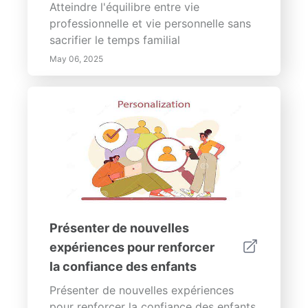
Atteindre l'équilibre entre vie
l'enfance est essentiel pour développer
professionnelle et vie personnelle sans
des individus équilibrés capables de
sacrifier le temps familial
naviguer efficacement dans les défis de
la vie. En favorisant l'IE à la maison et à
May 06, 2025
l'école, nous pouvons équiper les
enfants des compétences essentielles
pour le bien-être émotionnel et le
succès. L'investissement dans leur
croissance émotionnelle aujourd'hui
conduira à une société plus
compatissante et émotionnellement
consciente demain.
Présenter de nouvelles
expériences pour renforcer
la confiance des enfants
Présenter de nouvelles expériences
pour renforcer la confiance des enfants