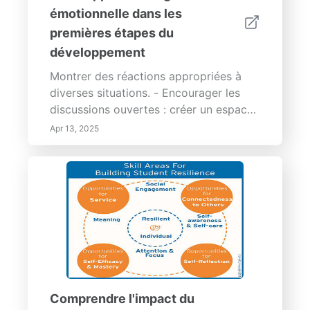
émotionnelle dans les
premières étapes du
développement
Montrer des réactions appropriées à
diverses situations. - Encourager les
discussions ouvertes : créer un espace
pour que les enfants parlent de leurs
Apr 13, 2025
émotions. - Utiliser des ressources :
utiliser des livres et des jeux adaptés à
l'âge qui favorisent l'apprentissage
émotionnel. La responsabilité de
l'écoleLes établissements
d'enseignement peuvent améliorer
l'intelligence émotionnelle des élèves
grâce à des programmes
d'apprentissage socio-émotionnel
(SEL). Les écoles intégrant l'IE dans leur
Comprendre l'impact du
programme signalent un engagement