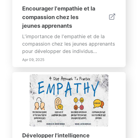
des formes, l'artisanat et les jeux
Encourager l'empathie et la
collaboratifs peuvent améliorer le
compassion chez les
développement cognitif, les
jeunes apprenants
compétences en résolution de
problèmes et l'amour de
L'importance de l'empathie et de la
l'apprentissage chez les enfants.
compassion chez les jeunes apprenants
Rejoignez-nous pour créer des
pour développer des individus
expériences éducatives mémorables qui
équilibrés. Les études indiquent que les
Apr 09, 2025
relient les concepts géométriques à la
enfants qui apprennent l'empathie et la
vie quotidienne et inspirent la créativité
compassion ont plus de chances de
dans votre salle de classe !
devenir des personnes aimantes et
responsables.
Développer l'intelligence