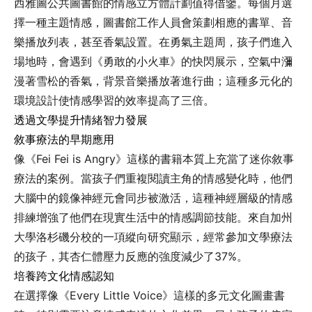
西雅圖公共圖書館的情感立方體計劃值得借鑒。每個月選
擇一種主題情感，圖書館工作人員會策劃相應的書單、音
樂播放列表，甚至香氣設置。在勇氣主題周，孩子們進入
場地時，會遇到《勇敢的小火車》的快閃展示，空氣中瀰
漫著雪松的香氣，背景音樂播放著進行曲；這種多元化的
環境設計使情感學習的效率提高了三倍。
透過文學提升情緒智力發展
敘事療法的早期應用
像《Fei Fei is Angry》這樣的書籍本質上充當了迷你敘事
療法的案例。當孩子們重複閱讀主角的情感變化時，他們
大腦中的鏡像神經元會同步被激活，這種神經層級的情感
排練增強了他們在現實生活中的情感調節技能。來自加州
大學洛杉磯分校的一項縱向研究顯示，經常參加文學療法
的孩子，其杏仁體壓力反應的強度減少了37%。
培養跨文化情感認知
在選擇像《Every Little Voice》這樣的多元文化圖畫書