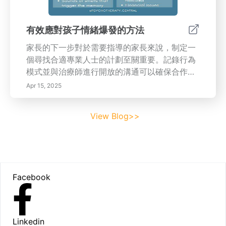
礙課程或尋寶活動的形式，使學習既有趣又有
益。培養情感和社交技能，自然透過鼓勵兒童透
過收集樹葉或用自然材料建造等互動活動來表達
有效應對孩子情緒爆發的方法
自己的感受，從而促進情感發展。這些經歷建立
家長的下一步對於需要指導的家長來說，制定一
了自尊和韌性。在社會方面，戶外探索促進團隊
個尋找合適專業人士的計劃至關重要。記錄行為
合作和同理心，因為兒童在任務中合作並分享他
模式並與治療師進行開放的溝通可以確保合作的
們的發現，增強了他們的溝通能力。綜合多學科
方法，從而在兒童中實現更好的情緒結果。---通
學習，自然作為一個整體教學工具，無縫整合各
Apr 15, 2025
過實施這些策略，父母和看護人可以營造一個支
種學科，如科學、數學和藝術。在檢查生態系統
持的環境，增強孩子的情感健康，為他們提供終
的同時，孩子們應用數學概念或根據他們的觀察
View Blog>>
身情感智力和韌性所需的工具。
創作藝術。這種跨學科的方法豐富了他們的學習
經歷，使課程更具相關性和樂趣。鼓勵環境保
護，教育兒童有關環境的知識，可以培養他們對
自然的責任感和歸屬感。通過在戶外的時間，孩
Footer
子們可以發展對生態系統的欣賞，並學習保護的
Facebook
重要性。參與如植樹或社區清理等活動，可以培
養環保習慣並為他們應對未來的環境挑戰做好準
備。引導自然活動，通過簡單而有趣的活動來探
索自然，激發好奇心和觀察力。製作一本自然剪
Linkedin