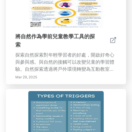
將自然作為學前兒童教學工具的探
索
探索自然探索對年輕學習者的好處，開啟好奇心
與參與感。與自然的接觸可以改變兒童的學習體
驗。自然探索透過將戶外環境轉變為互動教室來
培養好奇心和創造力。研究支持與自然的直接經
Mar 29, 2025
驗，例如觀察野生動物或檢查植物，可以增強兒
童的學習熱情。這種探究形式刺激討論，幫助兒
童發展批判性思維能力，並增強他們的觀察能
力。提升身體發展，戶外提供豐富的身體活動機
會，促進兒童發展所需的粗大運動技能。像攀爬
和玩耍的活動可以鼓勵協調和平衡，同時使孩子
們以積極的方式消耗能量。戶外冒險可以採取障