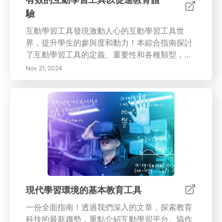
驗
互動學習工具發現激動人心的互動學習工具世
界，提升學生的參與度和動力！本綜合指南探討
了互動學習工具的定義、重要性和各種類型，包
括數字仿真、遊戲化教育和協作平台。了解這些
Nov 21, 2024
工具的好處，例如個性化的學習體驗和課堂參與
度的提高。了解如何選擇適合您教育需求的工
具，評估用戶友好的功能，並跟上教育技術的未
來趨勢。通過這些創新資源將傳統學習轉變為動
態體驗，以滿足多樣化的學習風格並促進合作。
今天就加入互動教育的革命吧！
現代學習環境的基本教育工具
一份全面指南！透過我們深入的文章，探索教育
科技的最新趨勢，重點介紹互動學習平台、協作