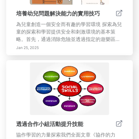
培養幼兒問題解決能力的實用技巧
為兒童創造一個安全而有趣的學習環境 探索為兒
童的探索和學習提供安全和刺激環境的基本策
略。首先，通過消除危險並透過指定的遊樂區促
進獨立來優先考慮身體安全。學習如何透過鼓勵
Jan 25, 2025
開放的溝通和同理心來培養情感安全，確保兒童
感到被重視和支持。發現好奇心和創造力在基於
遊戲的學習中的重要性，在這種學習中，兒童可
以自由地探索多樣的材料和活動。文章還討論了
協作經驗的重要性，幫助兒童理解團隊合作和多
樣視角在問題解決中的好處。通過整合真實世界
的經驗，教育工作者和看護者可以增強傳統課堂
教學之外的學習。了解如何透過開放性問題和動
手活動來鼓勵探究，從而促進年輕學習者更深入
的思考和好奇心。最後，慶祝兒童的努力和成
透過合作小組活動提升技能
就，強調毅力和發現樂趣的重要性。這本綜合指
協作學習的力量探索我們全面文章《協作的力
南強調了如何在早期教育環境中培養問題解決技