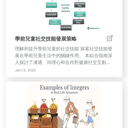
先於動態而有回報的可再生能源領域，準備好今
天的可持續職業道路！
學前兒童社交技能發展策略
理解和提升學前兒童的社交技能 探索社交技能發
展在學前兒童生活中的關鍵作用。 本綜合指南深
入探討了溝通、同理心和合作對健康社交互動的
重要性。 發現透過積極傾聽和角色扮演活動提升
Jan 13, 2025
溝通技能的有效策略，旨在培養同理心。 學習團
體遊戲如何促進團隊合作，塑造兒童的未來關
係。 本文還考察了政府政策如何支持社交技能的
發展，以及社區參與的重要性。 文章最後提供了
關於可再生能源行業就業機會的見解，強調教育
框架與可持續發展之間的聯繫。 利用這個重要資
源，了解支持性環境如何為幼兒的情感和認知成
長奠定基礎。