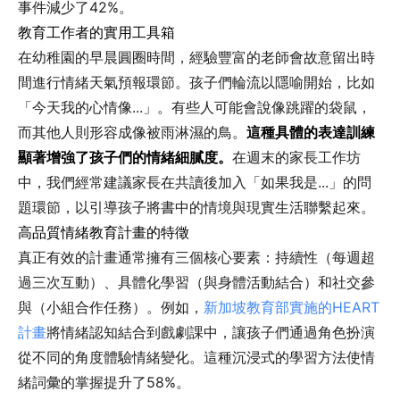
事件減少了42%。
教育工作者的實用工具箱
在幼稚園的早晨圓圈時間，經驗豐富的老師會故意留出時
間進行情緒天氣預報環節。孩子們輪流以隱喻開始，比如
「今天我的心情像...」。有些人可能會說像跳躍的袋鼠，
而其他人則形容成像被雨淋濕的鳥。
這種具體的表達訓練
顯著增強了孩子們的情緒細膩度。
在週末的家長工作坊
中，我們經常建議家長在共讀後加入「如果我是...」的問
題環節，以引導孩子將書中的情境與現實生活聯繫起來。
高品質情緒教育計畫的特徵
真正有效的計畫通常擁有三個核心要素：持續性（每週超
過三次互動）、具體化學習（與身體活動結合）和社交參
與（小組合作任務）。例如，
新加坡教育部實施的HEART
計畫
將情緒認知結合到戲劇課中，讓孩子們通過角色扮演
從不同的角度體驗情緒變化。這種沉浸式的學習方法使情
緒詞彙的掌握提升了58%。