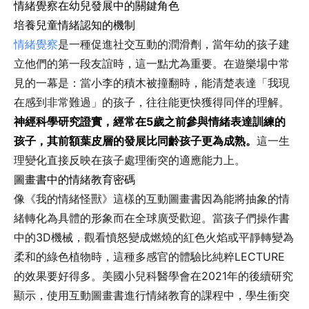
情緒覺察在幼兒發展中的關鍵角色
培養兒童情緒認知的機制
情緒覺察
是一種促進社交互動的潤滑劑，當年幼的孩子建
立他們的第一段友誼時，這一點尤為重要。在遊樂場中常
見的一幕是：當小李的積木被撞翻時，能清楚表達「我現
在感到非常難過」的孩子，往往能更快獲得同伴的理解。
神經科學研究證實，經常在5歲之前參與情緒表達訓練的
孩子，其前額葉皮層的發展比同齡孩子更為成熟。
這一生
理變化直接反映在孩子處理衝突的適應能力上。
圖畫書中的情緒教育密碼
像《我的情緒怪獸》這樣的互動圖畫書因為能將抽象的情
緒轉化為具體的形象而在全球廣受歡迎。當孩子們操作書
中的3D機械，觀看憤怒變成燃燒的紅色火焰或平靜轉變為
柔和的綠色植物時，這種多感官的體驗比純粹LECTURE
的效果要好得多。美國小兒科醫學會在2021年的後續研究
顯示，使用互動圖畫書進行情緒教育的課程中，學生衝突