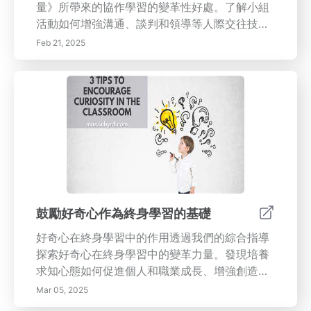
量》所帶來的協作學習的變革性好處。了解小組
能、情感智力和對學習的終身熱愛。
活動如何增強溝通、談判和領導等人際交往技
能，同時培養創造力和創新問題解決能力。學習
Feb 21, 2025
促進有效合作的戰略方法，克服挑戰，通過團隊
合作發展必要技能。通過參與協作體驗，個人為
真實世界的場景做好更好的準備，最終實現長期
的個人與職業成長。加入我們，理解同理心、積
極傾聽和批判性思維在有效溝通中的關鍵作用，
並發現在小組環境中建立社交網絡如何顯著有益
於你的職業發展。今天就通過擁抱協作的力量來
釋放你的潛力！
鼓勵好奇心作為終身學習的基礎
好奇心在終身學習中的作用透過我們的綜合指導
探索好奇心在終身學習中的變革力量。發現培養
求知心態如何促進個人和職業成長、增強創造力
並推動創新。學習在教育環境和日常生活中培養
Mar 05, 2025
好奇心的實用策略，包括體驗式學習、開放式提