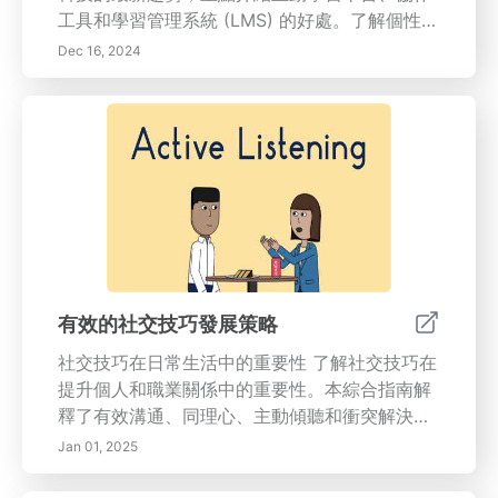
工具和學習管理系統 (LMS) 的好處。了解個性化
教育應用和沉浸式虛擬實境 (VR) 體驗如何增強
Dec 16, 2024
學生的參與感和理解能力。我們深入探討流行平
台如 Kahoot!、Quizlet、Google Classroom 和
其他創新工具，它們促進合作、改善溝通並便於
有效的團隊合作。此外，我們將討論反饋、遊戲
化和數據分析在個性化學習體驗中的重要性。揭
示利用這些技術促進課堂社群感的最佳實踐，同
時應對協作學習環境中可能出現的挑戰。加入我
們，共同塑造教育的未來，探索這些進步如何創
造適應不同學生需求的參與性和有效的學習環
境。閱讀更多，了解教育科技是如何改變學習的
有效的社交技巧發展策略
格局！
社交技巧在日常生活中的重要性 了解社交技巧在
提升個人和職業關係中的重要性。本綜合指南解
釋了有效溝通、同理心、主動傾聽和衝突解決等
關鍵社交能力。了解如何克服社交焦慮，改善你
Jan 01, 2025
的語言和非語言溝通，並通過實用策略發展更強
的人際關係。探索培養同理心、進行主動傾聽和