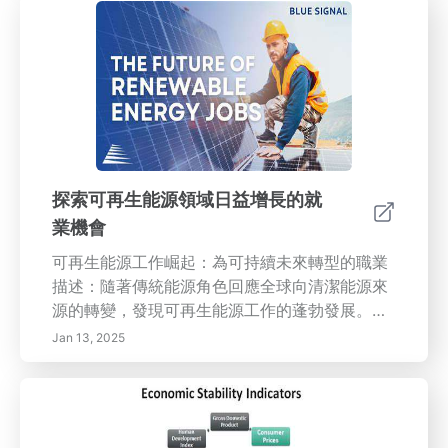
為社交技能發展設定可實現目標的技巧。無論你
希望在職業上進步還是豐富你的個人生活，掌握
社交技巧對於成功至關重要。今天就開始你成為
更自信、更有效的溝通者的旅程吧！
探索可再生能源領域日益增長的就
業機會
可再生能源工作崛起：為可持續未來轉型的職業
描述：隨著傳統能源角色回應全球向清潔能源來
源的轉變，發現可再生能源工作的蓬勃發展。本
綜合指南探討了新興職業、必備技能和就業增長
Jan 13, 2025
統計數據，強調可再生能源對經濟和環境的重大
影響。了解太陽能、風能和能源效率部門的新職
位機會，重返化石燃料行業工作的必要性，以及
教育和政府政策在塑造未來勞動力中的作用。領