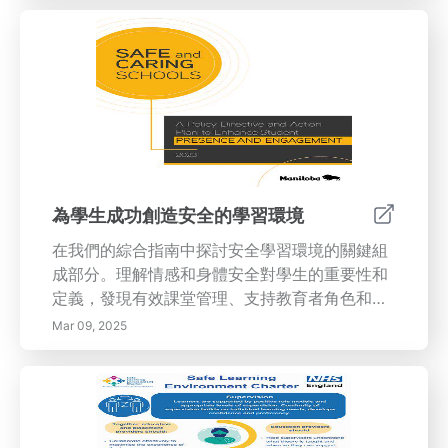
問和營造支持性環境。理解好奇心對批判性思
維、適應能力和關係建立的持久影響，尤其是在
當今快速變化的數字時代。將好奇心作為一種終
身技能，豐富知識獲取並鼓勵有意義的聯繫。加
入我們，踏上這段旅程，解鎖好奇心所提供的無
限機遇，享受連續學習的充實生活。
為學生成功創造安全的學習環境
在我們的綜合指南中探討安全學習環境的關鍵組
成部分。理解情感和身體安全對學生的重要性和
定義，發現有效課堂管理、支持教育者角色和促
進包容性等關鍵因素。了解安全氛圍對學業成功
Mar 09, 2025
和心理健康的好處。深入了解身體安全措施、情
感支持系統和增強學生安全的可行策略，包括技
術整合和社區參與。為您的學校配備最佳實踐，
以創建一個培養每位學習者的教育經驗。今天就
為繁榮的學術社區優先考慮學生安全！