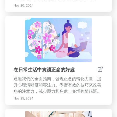
指南深入探討正念冥想的眾多好處，包括減少壓
Nov 20, 2024
力、增強情感調節和改善身體健康。學習開始你
的正念之旅的實用技巧、緩解壓力的技術，以及
定期練習如何促進情感韌性和心理清晰度。通過
將正念融入日常生活，你可以培養更深的自我意
識，加強人際關係，並賦予自己更輕鬆應對生活
挑戰的能力。加入透過正念冥想走向平衡、和平
生活的運動。
在日常生活中實踐正念的好處
通過我們的全面指南，發現正念的轉化力量，提
升心理清晰度和專注力。學習有效的技巧來改善
您的注意力，減少壓力和焦慮，並增強情緒調
節。探討正念對心理健康的長期影響，以及了解
Nov 25, 2024
它如何能改善自我意識、關係和整體情緒健康。
我們的文章列出了將正念融入日常生活的實際方
法，從創造一個正念早晨到在工作中融入正念。