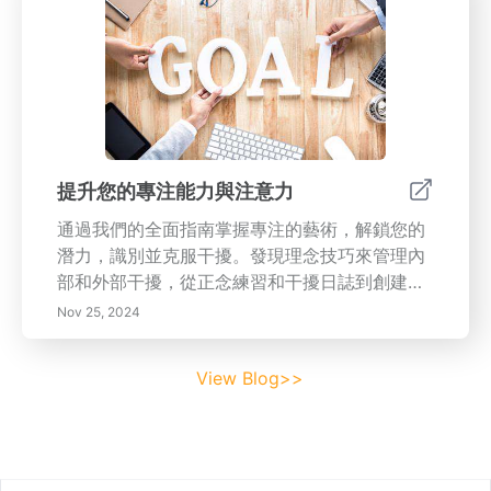
通過正念的練習，提高您的生活，實現更好的專
注、更少的壓力和更健康的關係。
提升您的專注能力與注意力
通過我們的全面指南掌握專注的藝術，解鎖您的
潛力，識別並克服干擾。發現理念技巧來管理內
部和外部干擾，從正念練習和干擾日誌到創建高
效的工作空間。學習有效的時間管理策略，包括
Nov 25, 2024
番茄工作法和艾森豪威爾矩陣，這些能夠增強您
的專注力和生產力。此外，探索科技在干擾管理
View Blog>>
中的角色，以及如何通過正念和身體健康來改善
注意力。本資源為您提供實用技巧，幫助您培養
一個專注的工作環境，有效實現目標。今天就提
升您的專注力並最大化您的生產力！