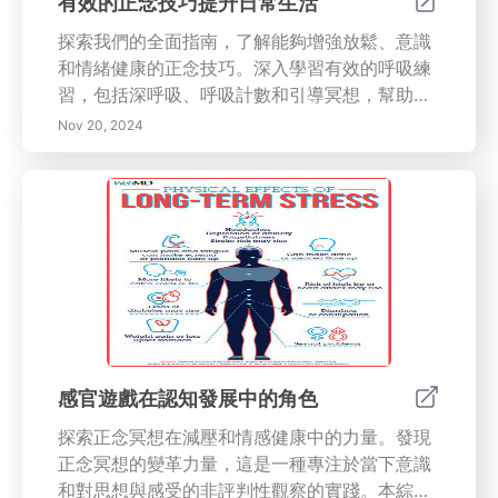
有效的正念技巧提升日常生活
探索我們的全面指南，了解能夠增強放鬆、意識
和情緒健康的正念技巧。深入學習有效的呼吸練
習，包括深呼吸、呼吸計數和引導冥想，幫助減
少壓力並改善精神清晰度。了解身體掃描冥想及
Nov 20, 2024
其對自我意識和情緒調節的好處。發現正念行走
的變革性實踐，並將正念融入日常活動中，享受
更豐富的生活體驗。通過寫日記來增強感恩意
識，認識到正念飲食的力量，並與食物建立更深
的聯繫。今天就開始您的正念生活之旅吧！
感官遊戲在認知發展中的角色
探索正念冥想在減壓和情感健康中的力量。發現
正念冥想的變革力量，這是一種專注於當下意識
和對思想與感受的非評判性觀察的實踐。本綜合