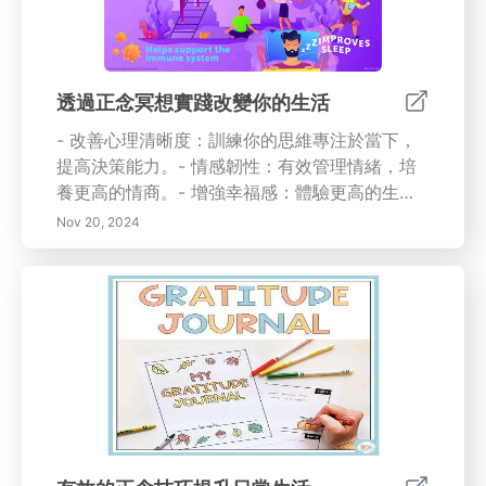
透過正念冥想實踐改變你的生活
- 改善心理清晰度：訓練你的思維專注於當下，
提高決策能力。- 情感韌性：有效管理情緒，培
養更高的情商。- 增強幸福感：體驗更高的生活
滿意度，與自己建立更深的連結。將正念融入你
Nov 20, 2024
的日常生活既簡單又有效。提升生活品質，在混
亂中發現寧靜。加入正念之旅，學習如何將日常
經歷轉化為反思與平和的時刻。