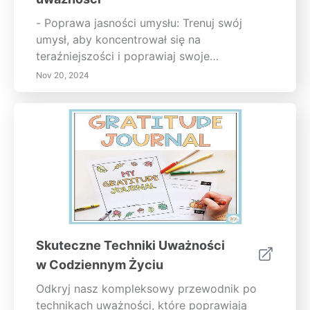
- Poprawa jasności umysłu: Trenuj swój
umysł, aby koncentrował się na
teraźniejszości i poprawiaj swoje
umiejętności podejmowania decyzji. -
Nov 20, 2024
Emocjonalna odporność: Efektywnie
zarządzaj emocjami i rozwijaj wyższą
inteligencję emocjonalną. - Zwiększone
poczucie dobrostanu: Doświadcz wyższego
zadowolenia z życia i głębszej łączności z
samym sobą. Włączenie uważności do twojej
codziennej rutyny jest proste i skuteczne.
Podnieś jakość swojego życia i odkryj
poczucie spokoju w chaosie. Dołącz do
podróży uważności i naucz się, jak
Skuteczne Techniki Uważności
przekształcać codzienne doświadczenia w
w Codziennym Życiu
chwile refleksji i spokoju.
Odkryj nasz kompleksowy przewodnik po
technikach uważności, które poprawiają