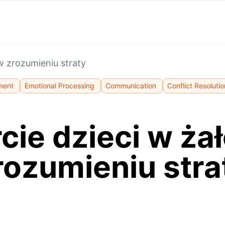
w zrozumieniu straty
ment
Emotional Processing
Communication
Conflict Resolutio
ie dzieci w ża
rozumieniu stra