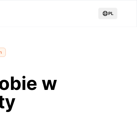
PL
n
łobie w
ty