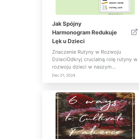
Jak Spójny
Harmonogram Redukuje
Lęk u Dzieci
Znaczenie Rutyny w Rozwoju
DzieciOdkryj crucialną rolę rutyny w
rozwoju dzieci w naszym
kompleksowym przewodniku.
Dec 01, 2024
Dowiedz się, jak spójny codzienny
harmonogram zapewnia dzieciom
przewidywalność, bezpieczeństwo i
emocjonalne bezpieczeństwo,
umożliwiając im rozwój. Poznaj
korzyści płynące z rutyny, w tym
budowanie niezależności i pewności
siebie, poprawę regulacji emocji