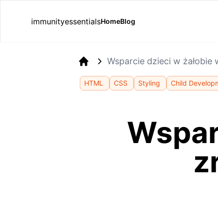
immunityessentials
Home
Blog
Wsparcie dzieci w żałobie 
Home
HTML
CSS
Styling
Child Develop
Wsparc
z