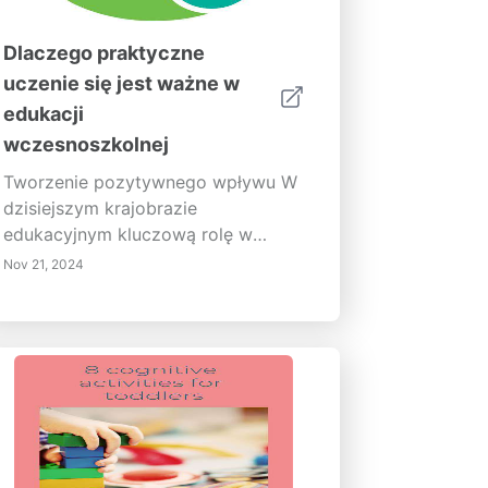
Dlaczego praktyczne
uczenie się jest ważne w
edukacji
wczesnoszkolnej
Tworzenie pozytywnego wpływu W
dzisiejszym krajobrazie
edukacyjnym kluczową rolę w
poprawie dobrostanu nauczycieli i
Nov 21, 2024
doświadczenia edukacyjnego dzieci
odgrywa wspieranie pozytywnego
środowiska pracy. Nasz
kompleksowy przewodnik
koncentruje się na kluczowych
elementach, takich jak promowanie
współpracy, inwestowanie w rozwój
zawodowy i skuteczne