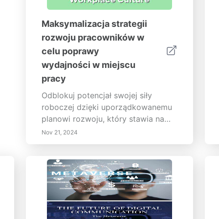
Maksymalizacja strategii
rozwoju pracowników w
celu poprawy
wydajności w miejscu
pracy
Odblokuj potencjał swojej siły
roboczej dzięki uporządkowanemu
planowi rozwoju, który stawia na
pierwszym miejscu wzrost
Nov 21, 2024
pracowników i jest zgodny z celami
organizacyjnymi. Ta strona zgłębia
podstawowe składniki skutecznej
strategii rozwoju, podkreślając
znaczenie ciągłej nauki, integracji
technologicznej i wspierającej
kultury pracy. Dowiedz się, jak