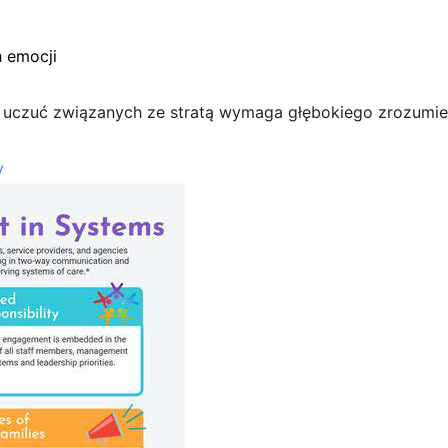
h emocji
uczuć związanych ze stratą wymaga głębokiego zrozumien
y