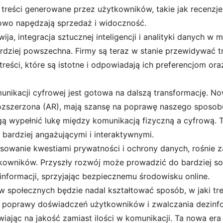
, treści generowane przez użytkowników, takie jak recenzje
owo napędzają sprzedaż i widoczność.
wija, integracja sztucznej inteligencji i analityki danych w
rdziej powszechna. Firmy są teraz w stanie przewidywać t
reści, które są istotne i odpowiadają ich preferencjom o
unikacji cyfrowej jest gotowa na dalszą transformację. Now
ozszerzona (AR), mają szansę na poprawę naszego sposobu 
ą wypełnić lukę między komunikacją fizyczną a cyfrową. 
 bardziej angażującymi i interaktywnymi.
resowanie kwestiami prywatności i ochrony danych, rośnie 
kowników. Przyszły rozwój może prowadzić do bardziej so
nformacji, sprzyjając bezpiecznemu środowisku online.
w społecznych będzie nadal kształtować sposób, w jaki tr
 poprawy doświadczeń użytkowników i zwalczania dezinfor
wiając na jakość zamiast ilości w komunikacji. Ta nowa e