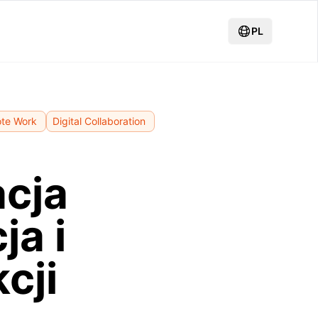
PL
te Work
Digital Collaboration
cja
ja i
cji