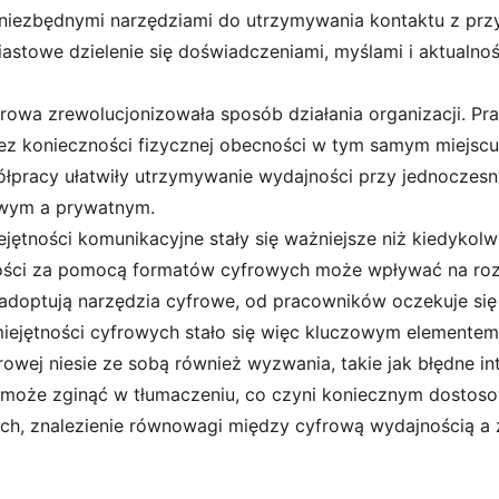
iezbędnymi narzędziami do utrzymywania kontaktu z przyja
stowe dzielenie się doświadczeniami, myślami i aktualno
owa zrewolucjonizowała sposób działania organizacji. Pra
z konieczności fizycznej obecności w tym samym miejscu.
ółpracy ułatwiły utrzymywanie wydajności przy jednoczes
wym a prywatnym.
jętności komunikacyjne stały się ważniejsze niż kiedykolw
ci za pomocą formatów cyfrowych może wpływać na rozwó
j adoptują narzędzia cyfrowe, od pracowników oczekuje się
iejętności cyfrowych stało się więc kluczowym elementem 
owej niesie ze sobą również wyzwania, takie jak błędne in
i może zginąć w tłumaczeniu, co czyni koniecznym dostoso
ch, znalezienie równowagi między cyfrową wydajnością a