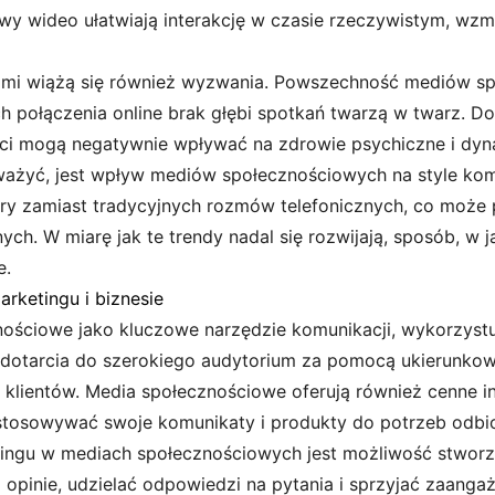
 wideo ułatwiają interakcję w czasie rzeczywistym, wzma
jami wiążą się również wyzwania. Powszechność mediów 
h połączenia online brak głębi spotkań twarzą w twarz. D
eci mogą negatywnie wpływać na zdrowie psychiczne i dyn
ażyć, jest wpływ mediów społecznościowych na style komun
ry zamiast tradycyjnych rozmów telefonicznych, co może
. W miarę jak te trendy nadal się rozwijają, sposób, w j
e.
ketingu i biznesie
nościowe jako kluczowe narzędzie komunikacji, wykorzyst
 dotarcia do szerokiego audytorium za pomocą ukierunko
 klientów. Media społecznościowe oferują również cenne 
tosowywać swoje komunikaty i produkty do potrzeb odbi
tingu w mediach społecznościowych jest możliwość stworz
 opinie, udzielać odpowiedzi na pytania i sprzyjać zaang