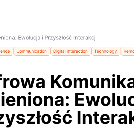
ona: Ewolucja i Przyszłość Interakcji
uence
Communication
Digital Interaction
Technology
Remo
frowa Komunika
eniona: Ewoluc
zyszłość Interak