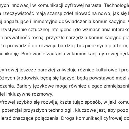
nych innowacji w komunikacji cyfrowej narasta. Technologie 
a rzeczywistość mają szansę zdefiniować na nowo, jak się 
ej angażujące i immersyjne doświadczenia komunikacyjne
ystywanie sztucznej inteligencji do wzmacniania interakcj
i prywatność rosną, przyszłe narzędzia komunikacyjne p
o prowadzić do rozwoju bardziej bezpiecznych platform,
unikację. Budowanie zaufania w komunikacji cyfrowej będ
cyfrowej jeszcze bardziej zniweluje różnice kulturowe i 
z różnych środowisk będą się łączyć, będą powstawać możl
enia. Bariery językowe mogą również ulegać zmniejszeni
iej inkluzywne rozmowy.
rowej szybko się rozwija, kształtując sposób, w jaki kom
otencjał przyszłych technologii, kluczowe jest, aby poz
pierać znaczące połączenia. Droga komunikacji cyfrowej dop