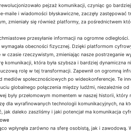
rewolucjonizowało pejzaż komunikacji, czyniąc go bardzi
k e-maile i wiadomości błyskawiczne, zaczęły zastępować t
ym, zmieniały się również platformy, za pośrednictwem któ
chmiastowe przesyłanie informacji na ogromne odległości.
i wymagała obecności fizycznej. Dzięki platformom cyfr
e w czasie rzeczywistym, zmieniając nasze postrzeganie w
 komunikacji, która była szybsza i bardziej dynamiczna ni
luczową rolę w tej transformacji. Zapewnił on ogromną infr
d mediów społecznościowych po wideokonferencje. Te innow
zuciu globalnego połączenia między ludźmi, niezależnie od
wej były przełomowym momentem w naszej historii, który n
zę dla wyrafinowanych technologii komunikacyjnych, na kt
, jak daleko zaszliśmy i jaki potencjał ma komunikacja cyf
dowe
co wpłynęła zarówno na sferę osobistą, jak i zawodową. W