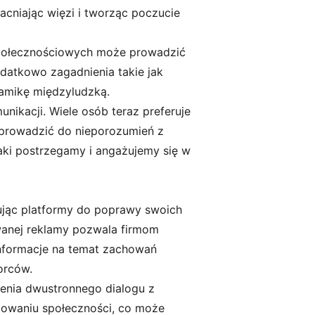
cniając więzi i tworząc poczucie
społecznościowych może prowadzić
odatkowo zagadnienia takie jak
amikę międzyludzką.
ikacji. Wiele osób teraz preferuje
 prowadzić do nieporozumień z
aki postrzegamy i angażujemy się w
ując platformy do poprawy swoich
wanej reklamy pozwala firmom
informacje na temat zachowań
orców.
enia dwustronnego dialogu z
ażowaniu społeczności, co może