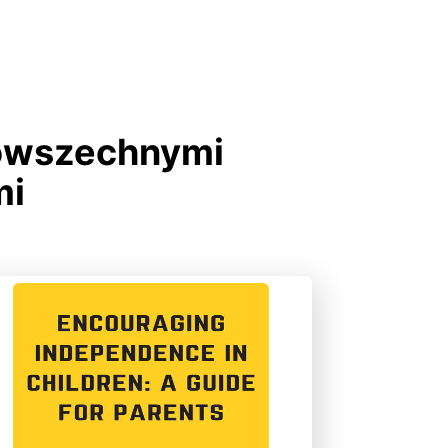
powszechnymi
mi