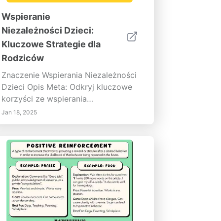
Wspieranie
Niezależności Dzieci:
Kluczowe Strategie dla
Rodziców
Znaczenie Wspierania Niezależności
Dzieci Opis Meta: Odkryj kluczowe
korzyści ze wspierania
niezależności u dzieci. Poznaj
Jan 18, 2025
praktyczne strategie dla rodziców,
aby zachęcać do samodzielności,
budować pewność siebie i
poprawiać umiejętności
rozwiązywania problemów. Stwórz
wspierające otoczenie, które
pielęgnuje odporność i krytyczne
myślenie.--- Wspieranie
niezależności u dzieci jest istotnym