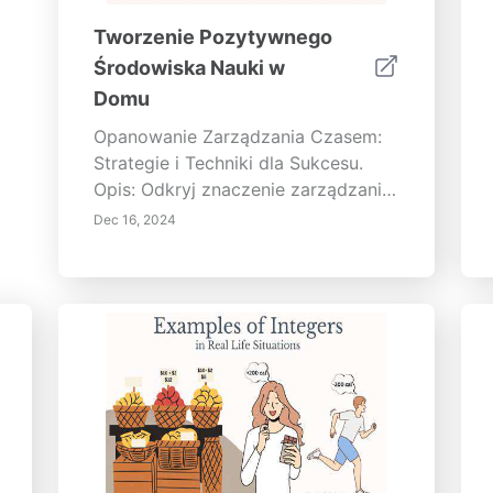
Tworzenie Pozytywnego
Środowiska Nauki w
Domu
Opanowanie Zarządzania Czasem:
Strategie i Techniki dla Sukcesu.
Opis: Odkryj znaczenie zarządzania
czasem w zwiększaniu wydajności i
Dec 16, 2024
zmniejszaniu stresu. Ten
kompleksowy przewodnik bada
kluczowe strategie, takie jak
ustalanie priorytetów, ustalanie
celów SMART i pokonywanie
prokrastynacji. Dowiedz się o
skutecznych technikach, w tym
Technikach Pomodoro i jak wdrożyć
macierze priorytetów w celu
efektywnego zarządzania