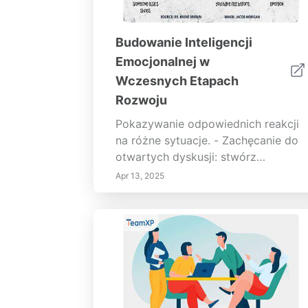
Budowanie Inteligencji
Emocjonalnej w
Wczesnych Etapach
Rozwoju
Pokazywanie odpowiednich reakcji
na różne sytuacje. - Zachęcanie do
otwartych dyskusji: stwórz
przestrzeń dla dzieci, aby mogły
Apr 13, 2025
porozmawiać o swoich uczuciach. -
Wykorzystanie zasobów: korzystaj
z odpowiednich do wieku książek i
gier, które promują naukę
emocjonalną. Odpowiedzialność
szkołyInstytucje edukacyjne mogą
zwiększyć inteligencję emocjonalną
uczniów dzięki programom