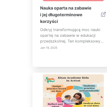
Nauka oparta na zabawie
i jej długoterminowe
korzyści
Odkryj transformującą moc nauki
opartej na zabawie w edukacji
przedszkolnej. Ten kompleksowy
przewodnik bada, jak zabawa pełni
Jan 19, 2025
kluczową rolę w rozwoju
poznawczym, wzroście społecznym
i emocjonalnym oraz nabywaniu
umiejętności przez całe życie.
Dowiedz się, jak ważną rolę
odgrywają nauczyciele w tworzeniu
angażujących doświadczeń
edukacyjnych oraz
długoterminowych korzyści z
rozwijania ciekawości, kreatywności