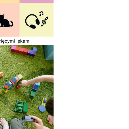
cięcymi lękami