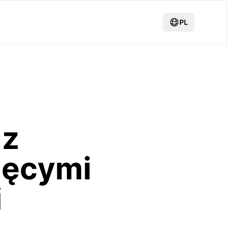
PL
 z
ięcymi
i