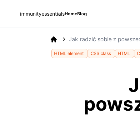
immunityessentials
Home
Blog
Jak radzić sobie z powszec
Home
HTML element
CSS class
HTML
C
J
powsz