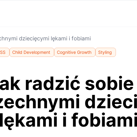
hnymi dziecięcymi lękami i fobiami
SS
Child Development
Cognitive Growth
Styling
ak radzić sobie
echnymi dziec
lękami i fobiam