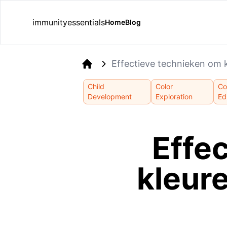
immunityessentials
Home
Blog
Effectieve technieken om k
Home
Child
Color
Co
Development
Exploration
Ed
Effe
kleur