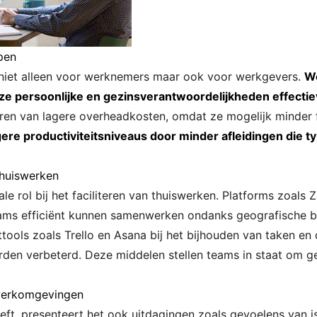
pen
 niet alleen voor werknemers maar ook voor werkgevers.
We
 ze persoonlijke en gezinsverantwoordelijkheden effecti
ren van lagere overheadkosten, omdat ze mogelijk minder 
ere productiviteitsniveaus door minder afleidingen die typ
Thuiswerken
le rol bij het faciliteren van thuiswerken. Platforms zoal
ms efficiënt kunnen samenwerken ondanks geografische ba
ols zoals Trello en Asana bij het bijhouden van taken en
en verbeterd. Deze middelen stellen teams in staat om geo
swerkomgevingen
eft, presenteert het ook uitdagingen zoals gevoelens van 