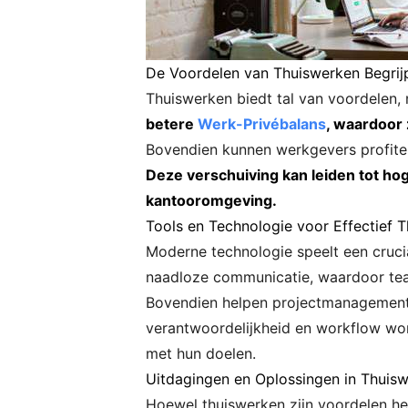
De Voordelen van Thuiswerken Begrij
Thuiswerken biedt tal van voordelen,
betere
Werk-Privébalans
, waardoor
Bovendien kunnen werkgevers profite
Deze verschuiving kan leiden tot hog
kantooromgeving.
Tools en Technologie voor Effectief 
Moderne technologie speelt een crucia
naadloze communicatie, waardoor tea
Bovendien helpen projectmanagementto
verantwoordelijkheid en workflow word
met hun doelen.
Uitdagingen en Oplossingen in Thui
Hoewel thuiswerken zijn voordelen he