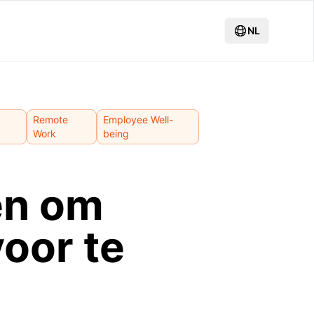
NL
Remote
Employee Well-
Work
being
en om
oor te