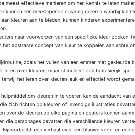
de meest effectieve manieren om hen kennis te laten maken 
ren kunnen een meeslepende ervaring creëren waarbij kinder
id aan kleuren aan te bieden, kunnen kinderen experimenter
len.
peuters naar voorwerpen van een specifieke kleur zoeken, h
m het abstracte concept van kleur te koppelen aan echte ob
jdroutine, zoals het vullen van een emmer met gekleurde bal
t leren over kleuren, maar stimuleert ook fantasierijk spe
terwijl het leren over kleuren leuk en effectief wordt gema
s hulpmiddel om kleuren in te voeren kan de aandacht van 
e zich richten op kleuren of levendige illustraties bevatte
en over de kleuren op elke pagina en peuters kunnen aanmo
en die personages bevatten die verschillende kleuren vert
 Bijvoorbeeld, een verhaal over een blauwe vogel en een g