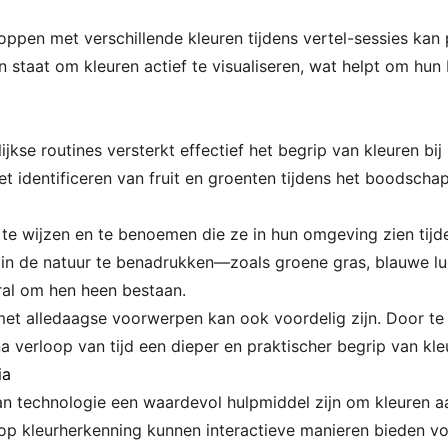
oppen met verschillende kleuren tijdens vertel-sessies kan
in staat om kleuren actief te visualiseren, wat helpt om hu
ijkse routines versterkt effectief het begrip van kleuren bi
et identificeren van fruit en groenten tijdens het boodsch
e wijzen en te benoemen die ze in hun omgeving zien tijde
en in de natuur te benadrukken—zoals groene gras, blauwe
ral om hen heen bestaan.
et alledaagse voorwerpen kan ook voordelig zijn. Door te i
 verloop van tijd een dieper en praktischer begrip van kle
ia
kan technologie een waardevol hulpmiddel zijn om kleuren aa
op kleurherkenning kunnen interactieve manieren bieden voo