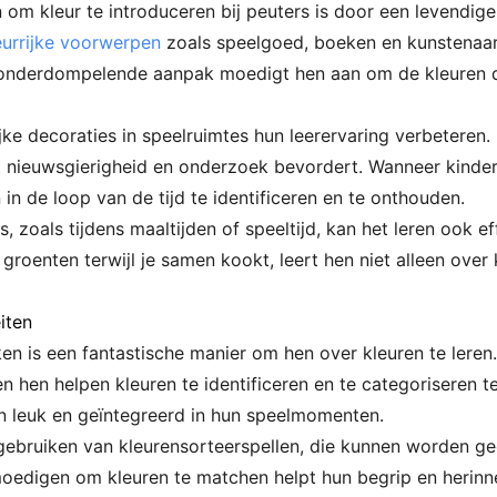
 om kleur te introduceren bij peuters is door een levend
urrijke voorwerpen
zoals speelgoed, boeken en kunstenaar
e onderdompelende aanpak moedigt hen aan om de kleuren d
jke decoraties in speelruimtes hun leerervaring verbeteren.
 nieuwsgierigheid en onderzoek bevordert. Wanneer kindere
 in de loop van de tijd te identificeren en te onthouden.
, zoals tijdens maaltijden of speeltijd, kan het leren ook e
 groenten terwijl je samen kookt, leert hen niet alleen ov
iten
ken is een fantastische manier om hen over kleuren te leren
 hen helpen kleuren te identificeren en te categoriseren te
n leuk en geïntegreerd in hun speelmomenten.
t gebruiken van kleurensorteerspellen, die kunnen worden g
moedigen om kleuren te matchen helpt hun begrip en herinn