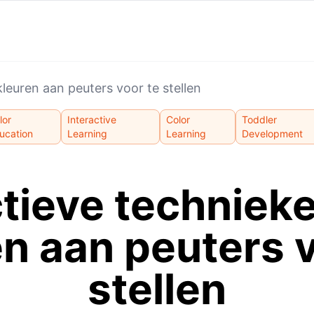
leuren aan peuters voor te stellen
lor
Interactive
Color
Toddler
ucation
Learning
Learning
Development
ctieve techniek
en aan peuters v
stellen