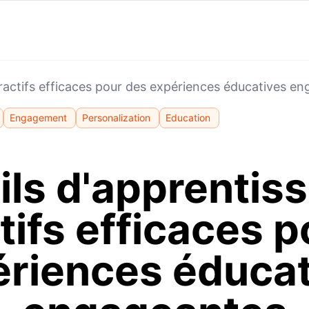
eractifs efficaces pour des expériences éducatives e
Engagement
Personalization
Education
ils d'apprentis
tifs efficaces 
ériences éducat