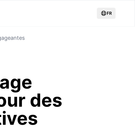
FR
ngageantes
sage
pour des
ives