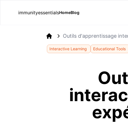
immunityessentials
Home
Blog
Outils d'apprentissage int
Home
Interactive Learning
Educational Tools
Out
interac
exp