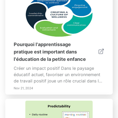
Pourquoi l'apprentissage
pratique est important dans
l'éducation de la petite enfance
Créer un impact positif Dans le paysage
éducatif actuel, favoriser un environnement
de travail positif joue un rôle crucial dans le
bien-être des éducateurs et l'expérience
Nov 21, 2024
d'apprentissage des enfants. Notre guide
complet met l'accent sur des éléments clés
tels que la promotion de la collaboration,
l'investissement dans le développement