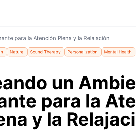
nte para la Atención Plena y la Relajación
gn
Nature
Sound Therapy
Personalization
Mental Health
eando un Ambie
nte para la At
ena y la Relajac