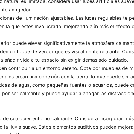
z natural es limitada, considera usar luces artificiales sua
ente acogedor.
ones de iluminación ajustables. Las luces regulables te per
a en la que estés involucrado, mejorando aún más el efecto 
terior puede elevar significativamente la atmósfera calmant
ñaden un toque de verdor que es visualmente relajante. Cons
ra añadir vida a tu espacio sin exigir demasiado cuidado.
den contribuir a un entorno sereno. Opta por muebles de ma
riales crean una conexión con la tierra, lo que puede ser a
ticas de agua, como pequeñas fuentes o acuarios, puede cr
 por ser calmante y puede ayudar a ahogar las distraccion
de cualquier entorno calmante. Considera incorporar músi
o la lluvia suave. Estos elementos auditivos pueden mejorar