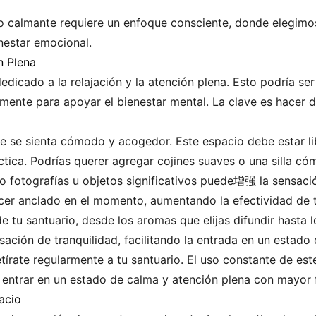
orno calmante requiere un enfoque consciente, donde elegim
enestar emocional.
n Plena
edicado a la relajación y la atención plena. Esto podría se
mente para apoyar el bienestar mental. La clave es hacer d
e se sienta cómodo y acogedor. Este espacio debe estar lib
ctica. Podrías querer agregar cojines suaves o una silla có
 fotografías u objetos significativos puede增强 la sensació
er anclado en el momento, aumentando la efectividad de t
e tu santuario, desde los aromas que elijas difundir hasta 
sación de tranquilidad, facilitando la entrada en un estado 
etírate regularmente a tu santuario. El uso constante de es
 entrar en un estado de calma y atención plena con mayor f
acio