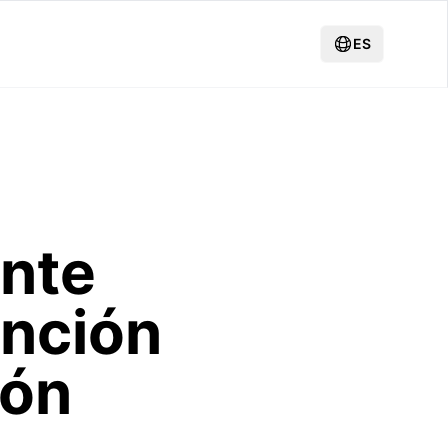
ES
nte
ención
ión