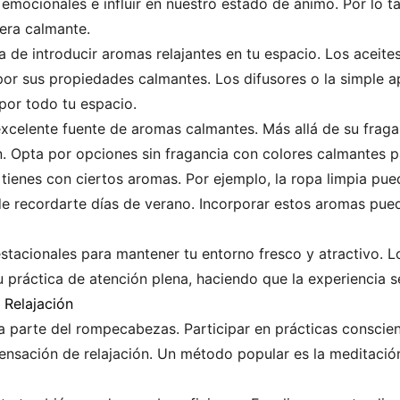
ocionales e influir en nuestro estado de ánimo. Por lo tan
era calmante.
 de introducir aromas relajantes en tu espacio. Los aceites
por sus propiedades calmantes. Los difusores o la simple a
 por todo tu espacio.
xcelente fuente de aromas calmantes. Más allá de su fraga
. Opta por opciones sin fragancia con colores calmantes pa
tienes con ciertos aromas. Por ejemplo, la ropa limpia pue
de recordarte días de verano. Incorporar estos aromas pued
stacionales para mantener tu entorno fresco y atractivo. L
 práctica de atención plena, haciendo que la experiencia s
 Relajación
 parte del rompecabezas. Participar en prácticas conscien
sensación de relajación. Un método popular es la meditaci