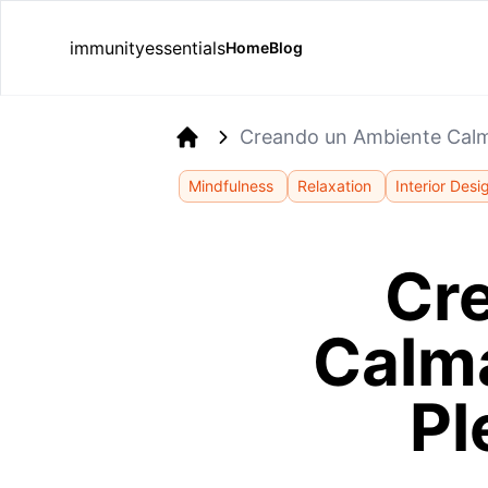
immunityessentials
Home
Blog
Creando un Ambiente Calma
Home
Mindfulness
Relaxation
Interior Desi
Cr
Calma
Pl