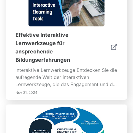
Effektive Interaktive
Lernwerkzeuge für
ansprechende
Bildungserfahrungen
Interaktive Lernwerkzeuge Entdecken Sie die
aufregende Welt der interaktiven
Lernwerkzeuge, die das Engagement und die
Motivation der Schüler steigern! Dieser
Nov 21, 2024
umfassende Leitfaden untersucht die
Definition, Bedeutung und verschiedene
Arten von interaktiven Lernwerkzeugen,
einschließlich digitaler Simulationen,
gamifiziertem Lernen und kollaborativen