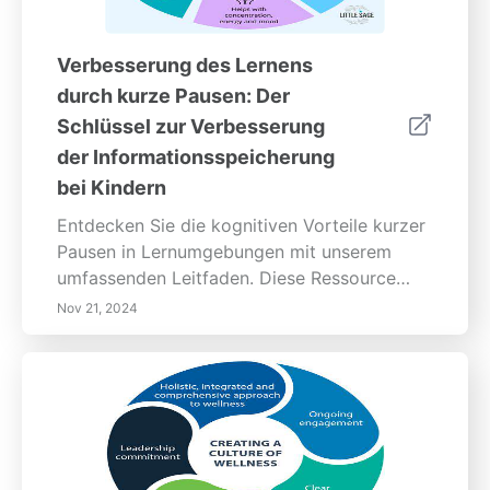
Verbesserung des Lernens
durch kurze Pausen: Der
Schlüssel zur Verbesserung
der Informationsspeicherung
bei Kindern
Entdecken Sie die kognitiven Vorteile kurzer
Pausen in Lernumgebungen mit unserem
umfassenden Leitfaden. Diese Ressource
untersucht, wie kurze Pausen die
Nov 21, 2024
Konzentration, das Behalten und das
emotionale Wohlbefinden von Kindern
verbessern. Lernen Sie effektive Strategien
wie die Pomodoro-Technik,
Bewegungspausen und
Achtsamkeitspraktiken kennen, die Sie im
Klassenzimmer und zu Hause umsetzen