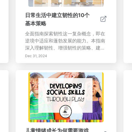
日常生活中建立韧性的10个
基本策略
全面指南探索韧性这一复杂概念，即在
逆境中适应和蓬勃发展的能力。本指南
深入理解韧性、增强韧性的策略、建立
强大关系的实践步骤、自我关怀技巧，
Dec 31, 2024
以及保持韧性心态的重要性。关键主题
涵盖：- 理解韧性：了解韧性的真正含
义及其对心理健康的影响。- 增强策
略：发现培养强大支持网络、练习正念
和设定现实目标等技术。- 建立关系：
理解强大的社会联系在促进韧性中的重
要作用。- 自我关怀实践：实施有效策
略以培养你的心理、情感和身体健
康。- 成长心态：将挑战视为成长机
会，从而增强信心和适应能力。好
儿童情绪成长为何需要游戏