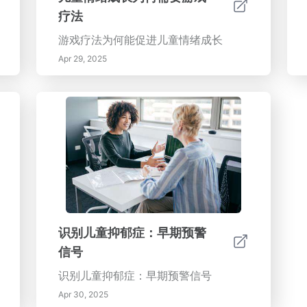
处：- 改善情绪调节和压力管理。- 提
疗法
升整体福祉和积极的生活态度。- 更有
效地应对生活的复杂性。通过将这些原
游戏疗法为何能促进儿童情绪成长
则和技术融入日常生活，你可以发展出
Apr 29, 2025
更强的能力来应对挫折并在挑战中成
长。韧性不仅是一个特质；它是一项可
以由任何人培养的技能。
识别儿童抑郁症：早期预警
信号
识别儿童抑郁症：早期预警信号
Apr 30, 2025