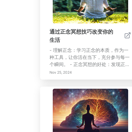
通过正念冥想技巧改变你的
生活
- 理解正念：学习正念的本质，作为一
种工具，让你活在当下，充分参与每一
个瞬间。 - 正念冥想的好处：发现正念
如何减轻压力和焦虑、增强专注力以及
Nov 25, 2024
促进更健康的人际关系。 - 开始行动：
简单的步骤，建立适合你生活的正念冥
想日常。 - 每日融入正念：如正念行走
和专注呼吸等技巧，以提升你的日常体
验。 - 克服挑战：应对维持稳定正念练
习中的常见障碍的小贴士。 通过正念生
活，提高你的心理健康、自我意识和情
感韧性。加入越来越多的改变生活的社