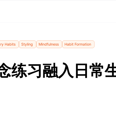
ary Habits
Styling
Mindfulness
Habit Formation
念练习融入日常