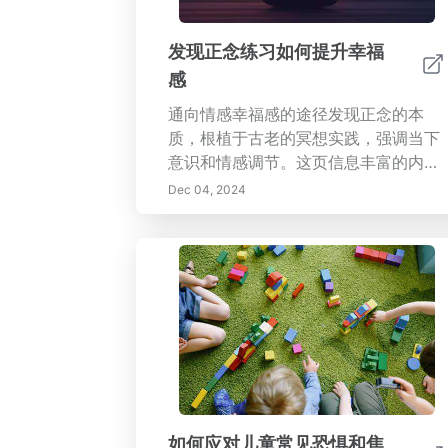
区，一步一个脚印地改变自己。今天就
拥抱正念，为更加充实的明天做好准
发现正念练习如何提升幸福
备！
感
通向情感幸福感的途径发现正念的本
质，根植于古老的冥想实践，强调当下
意识和情感调节。这页信息丰富的内容
探讨了正念的核心原则，突出了它对心
Dec 04, 2024
理健康、压力管理和人际关系的益处。
学习将正念融入日常生活的实用技巧，
如正念呼吸、身体扫描和写日记。基于
研究的见解揭示了正念如何培养韧性，
减少焦虑和抑郁，并增强专注力。通过
培养自我意识和接受，个人可以改变对
生活挑战的反应，从而过上更平衡和充
实的生活。今天就拥抱正念，提升你的
心理幸福感，增强你的人际关系！现在
就探索正念的变革力量！
如何应对儿童常见恐惧和焦