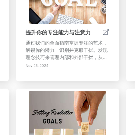
提升你的专注能力与注意力
通过我们的全面指南掌握专注的艺术，
解锁你的潜力，识别并克服干扰。发现
理念技巧来管理内部和外部干扰，从正
念练习和干扰日志到创建高效的工作空
Nov 25, 2024
间。学习有效的时间管理策略，包括番
茄工作法和艾森豪威尔矩阵，这些能够
增强你的专注力和生产力。此外，探索
科技在干扰管理中的角色，以及如何通
过正念和身体健康来改善注意力。本资
源为你提供实用技巧，帮助你培养一个
专注的工作环境，有效实现目标。今天
就提升你的专注力并最大化你的生产
力！