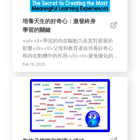
培養天生的好奇心：激發終身
學習的關鍵
<ul><li>學習的內在驅動力及其對發展的
影響</li><li>父母和教育者在培養好奇心
和內在動機中的作用</li><li>避免僵化的
結構並擁抱探究式學習</li><li>創造靈活
Feb 19, 2025
的學習環境並促進合作</li><li>玩耍對認
知、情感和社會福祉的重要性</li></ul>
<p><b>關鍵詞：</b> 終身學習，好奇
心，教育，成長型思維，探究式學習，玩
耍，學習環境，育兒，教育者，認知發展，
探索，實驗，現實世界應用，有意義的學習
體驗。</p><p>[可選：在此處包含行動號
召，例如：“了解更多關於培養對學習的熱
愛！訪問我們的資源頁面，獲取技巧、文章
和工具。”鏈接到您網站上的相關資源頁