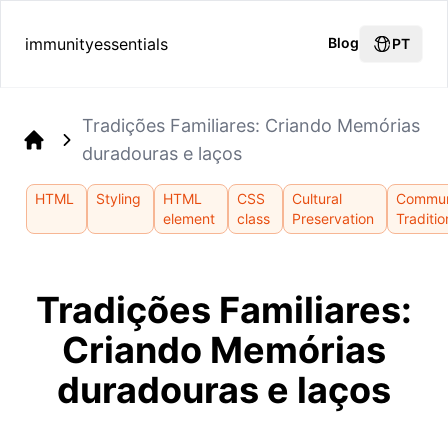
immunityessentials
Blog
PT
Tradições Familiares: Criando Memórias
duradouras e laços
Home
HTML
Styling
HTML
CSS
Cultural
Commun
element
class
Preservation
Traditio
Tradições Familiares:
Criando Memórias
duradouras e laços