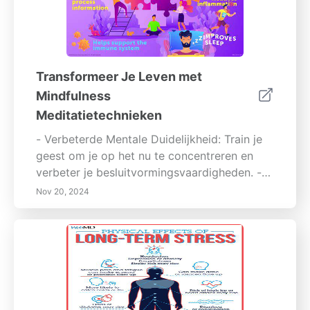
Transformeer Je Leven met
Mindfulness
Meditatietechnieken
- Verbeterde Mentale Duidelijkheid: Train je
geest om je op het nu te concentreren en
verbeter je besluitvormingsvaardigheden. -
Emotionele Veerkracht: Beheer emoties
Nov 20, 2024
effectief en ontwikkel een groter emotioneel
inzicht. - Verhoogd Welzijn: Ervaar meer
levens tevredenheid en een diepere
connectie met jezelf. Mindfulness in je
dagelijkse routine integreren is eenvoudig en
effectief. Verhoog je levenskwaliteit en
ontdek een gevoel van kalmte temidden van