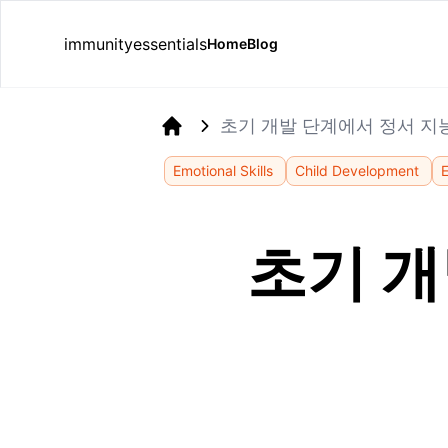
immunityessentials
Home
Blog
초기 개발 단계에서 정서 지
Home
Emotional Skills
Child Development
E
초기 개