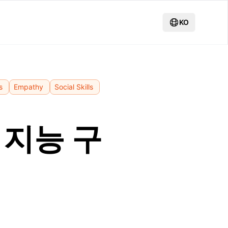
KO
s
Empathy
Social Skills
 지능 구