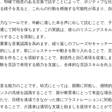
、明確で熱意のある言葉で話すことによって、ポジティブな社
る様子を見ると、これらの行動を模倣する可能性が高まり、自
力なツールです。年齢に適した本を声に出して読むことで、子
通じて関与を保ちます。この実践は、彼らのリスニングスキル
りすることを奨励します。
重要な音素認識を高めます。繰り返しのフレーズやキャッチー
的にします。歌にジェスチャーや動きを取り入れることで、言
歌を作ることを奨励することで、創造性と自己表現を促進しま
験を言語で表現する能力を支援し、全体的な言語スキルを向上
直る能力のことです。幼児にとっては、困難に対処し、感情的
ンスの兆候を認識することで、親や教育者にとって有益な場合
たり、目標を達成できなかった後にフラストレーションに対処
することで、介護者は適切な支援と励ましを提供することがで