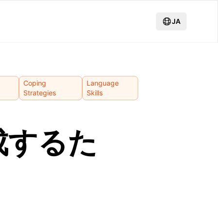
JA
Coping
Language
Strategies
Skills
成するた