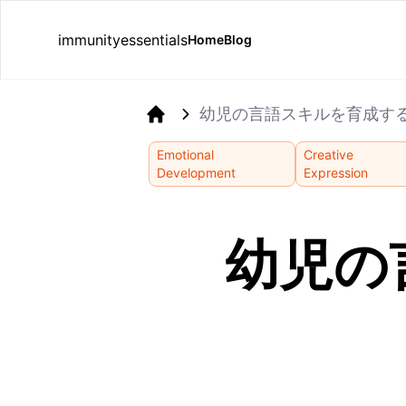
immunityessentials
Home
Blog
幼児の言語スキルを育成す
Home
Emotional
Creative
Development
Expression
幼児の