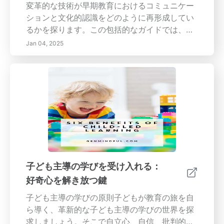
するためのベストプラクティスを明らかにし、
変革的な技術が早期教育におけるコミュニケー
協働学習環境で生じる可能性のある課題を克服
ションと文化的認識をどのように再形成してい
する方法を探ります。多様な学生のニーズに合
るかを探ります。この包括的なガイドでは、教
わせた魅力的で効果的な学習環境を創出する方
室における文化的敏感性の重要性、包摂性を育
Jan 04, 2025
法を探求しながら、教育の未来を形作るために
む家族の役割、そしてデジタルツールが保護者-
私たちに参加してください。教育技術が学習の
教師の関与をどのように高めるかについて議論
風景をどのように変えているのかを知るため
します。文化教育にテクノロジーを統合するた
に、ぜひ続きをお読みください！
めの革新的な方法、デジタル時代に直面する課
題、及び理解と共感を促進する上で教育者が果
たす重要な役割を発見してください。多様性が
祝福され、すべての学生が学習の旅で価値を感
じ、参加している未来を形作るために私たちと
共に参加しましょう。
子ども主導の学びを受け入れる：
好奇心を解き放つ鍵
子ども主導の学びの原則子どもが教育の旅を自
ら導く、革新的な子ども主導の学びの世界を探
求しましょう。そこで自立心、自信、批判的思