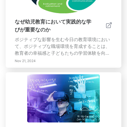
機能の評価方法、教育技術の将来のトレンドに
遅れずについていく方法を理解しましょう。多
様な学習スタイルに対応し協力を促進するこれ
なぜ幼児教育において実践的な学
らの革新的なリソースを使って、従来の学習を
びが重要なのか
ダイナミックな体験に変えましょう。今すぐイ
ンタラクティブな教育の革命に参加しましょ
ポジティブな影響を生む今日の教育環境におい
う！
て、ポジティブな職場環境を育成することは、
教育者の幸福感と子どもたちの学習体験を向上
させる上で重要な役割を果たします。私たちの
Nov 21, 2024
包括的なガイドは、協力の促進、専門的な成長
への投資、技術の効果的な活用といった重要な
要素に焦点を当てています。協力とチームワー
クの促進 教育者間の協力的な雰囲気が、どのよ
うに革新や資源の共有につながり、最終的には
教育コミュニティ全体に利益をもたらすのかを
学びます。専門的な成長の促進 教育者にとって
継続的な学びの重要性を探り、これが教育の質
を直接向上させる方法を学び、子どもたちの成