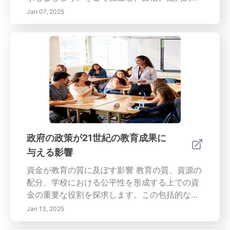
考を育みます。この革新的なアプローチは、探
Jan 07, 2025
求と創造性を促す環境を作る重要性を強調して
います。教育者がどのようにファシリテーター
へと移行し、子どもの興味を導き、協力と社会
的スキルを促進するかを学びます。個人の成長
を称える進捗評価方法と、実世界のつながりが
学びの関連性をどのように高めるかを発見しま
しょう。子ども主導の学びの原則を受け入れる
ことで、子どもたちが独自の道を切り開き、必
要なライフスキルを育む力を授けるのです。生
涯学習への情熱を育むことに参加しましょう！
政府の政策が21世紀の教育成果に
与える影響
資金が教育の質に及ぼす影響 教育の質、資源の
配分、学校における公平性を形成する上での資
金の重要な役割を探求します。この包括的な文
章では、政府の政策が説明責任の測定に与える
Jan 13, 2025
影響と、カリキュラム基準が学生の成果に与え