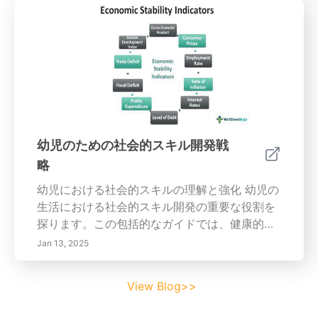
る影響について議論します。効果的な教育実践
を育成するための初任教師のトレーニングと継
続的な専門的発展の重要性を理解します。社会
経済的要因や体系的な不平等が影響を与える教
育へのアクセスの課題を深く掘り下げ、より公
平な教育環境を創出するための潜在的な解決策
を見つけます。教育者、政策立案者、業界専門
家の協力がどのようにカリキュラム基準を進化
させ、すべての学生に利益をもたらすイニシア
幼児のための社会的スキル開発戦
チブを支援できるかを学びます。21世紀の教育
略
の質とアクセス向上に向けた最新の知見を把握
してください。
幼児における社会的スキルの理解と強化 幼児の
生活における社会的スキル開発の重要な役割を
探ります。この包括的なガイドでは、健康的な
社会的相互作用のためのコミュニケーション、
Jan 13, 2025
共感、協力の重要性について深く掘り下げてい
ます。積極的な傾聴や共感を育てるために設計
View Blog>>
されたロールプレイ活動を通じて、コミュニケ
ーションスキルを向上させるための効果的な戦