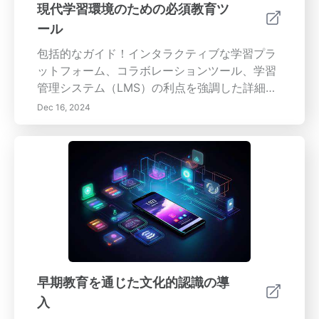
果を向上させます。幸福度と仕事の満足度を向
現代学習環境のための必須教育ツ
上させる 職場環境を支援し、職場における満足
ール
度を優先し、スタッフ間の帰属意識を促進する
戦略を発見します。体験的学習戦略の実施 体験
包括的なガイド！インタラクティブな学習プラ
的な学びの利点とそれがどのように子どもの批
ットフォーム、コラボレーションツール、学習
判的思考や社会的スキルを育むかを理解しま
管理システム（LMS）の利点を強調した詳細な
す。独立心やウェルビーイングの実践を奨励す
記事を通じて、教育技術の最新トレンドを探り
Dec 16, 2024
る 定期的な休憩や、感情面の健康を促進し注意
ます。個別化された教育アプリや没入型バーチ
力を高める教室内でのウェルビーイングの実践
ャルリアリティ（VR）体験が、学生の関与と理
の重要性を学び、最終的にはより良い学業成績
解をどのように高められるかについて学びま
につながります。このガイドは、教育者、学校
す。Kahoot!、Quizlet、Google Classroomな
管理者、および教育環境を豊かにし、スタッフ
どの人気プラットフォームや、コラボレーショ
と学生の成長をサポートすることを誓うすべて
ンを促進し、コミュニケーションを改善し、効
の人のために設計されています。
果的なグループ作業を容易にする他の革新的な
ツールについて掘り下げていきます。また、フ
ィードバック、ゲーミフィケーション、データ
分析が個別化された学習体験において果たす役
早期教育を通じた文化的認識の導
割の重要性についても議論します。これらの技
入
術を利用して教室内でコミュニティ意識を促進