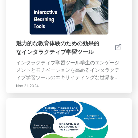
魅力的な教育体験のための効果的
なインタラクティブ学習ツール
インタラクティブ学習ツール学生のエンゲージ
メントとモチベーションを高めるインタラクテ
ィブ学習ツールのエキサイティングな世界を発
見しましょう！この包括的なガイドでは、イン
Nov 21, 2024
タラクティブ学習ツールの定義、重要性、デジ
タルシミュレーション、ゲーム化教育、コラボ
レーションプラットフォームなどのさまざまな
タイプを探ります。これらのツールの利点、た
とえば、個別化された学習体験や教室での参加
の増加について学びましょう。教育ニーズに合
ったツールの選び方、ユーザーフレンドリーな