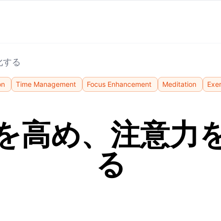
化する
on
Time Management
Focus Enhancement
Meditation
Exer
を高め、注意力
る