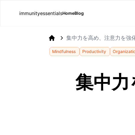
immunityessentials
Home
Blog
集中力を高め、注意力を強
Home
Mindfulness
Productivity
Organizati
集中力