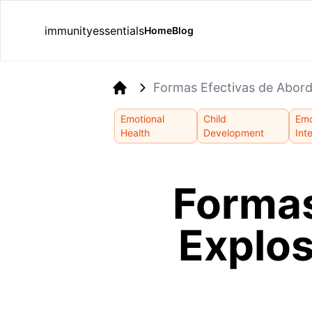
immunityessentials
Home
Blog
Formas Efectivas de Abord
Home
Emotional
Child
Emo
Health
Development
Int
Formas
Explos