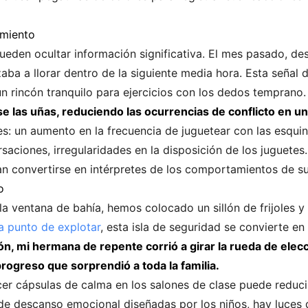
miento
ueden ocultar información significativa. El mes pasado, d
ba a llorar dentro de la siguiente media hora. Esta señal 
 un rincón tranquilo para ejercicios con los dedos temprano
e las uñas, reduciendo las ocurrencias de conflicto en u
es: un aumento en la frecuencia de juguetear con las esqui
rsaciones, irregularidades en la disposición de los juguet
n convertirse en intérpretes de los comportamientos de sus
o
 la ventana de bahía, hemos colocado un sillón de frijoles 
a punto de explotar
, esta isla de seguridad se convierte en
, mi hermana de repente corrió a girar la rueda de elecci
rogreso que sorprendió a toda la familia.
cer cápsulas de calma en los salones de clase puede reduc
 de descanso emocional diseñadas por los niños, hay luces