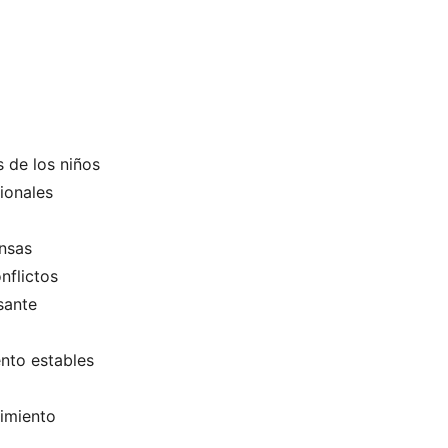
 de los niños
ionales
ensas
nflictos
sante
nto estables
imiento