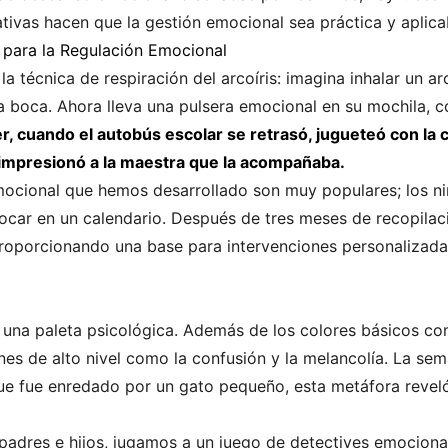
ativas hacen que la gestión emocional sea práctica y aplica
 para la Regulación Emocional
 técnica de respiración del arcoíris: imagina inhalar un arc
la boca. Ahora lleva una pulsera emocional en su mochila, 
r, cuando el autobús escolar se retrasó, jugueteó con la 
impresionó a la maestra que la acompañaba.
ocional que hemos desarrollado son muy populares; los ni
ocar en un calendario. Después de tres meses de recopila
 proporcionando una base para intervenciones personalizada
na paleta psicológica. Además de los colores básicos como
es de alto nivel como la confusión y la melancolía. La sem
que fue enredado por un gato pequeño, esta metáfora reve
 padres e hijos, jugamos a un juego de detectives emocional