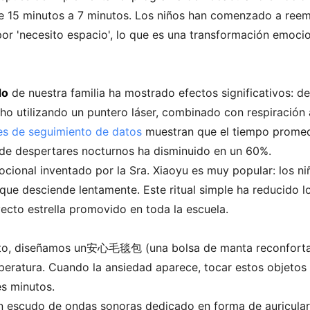
de 15 minutos a 7 minutos. Los niños han comenzado a reemp
 por 'necesito espacio', lo que es una transformación emoci
do
de nuestra familia ha mostrado efectos significativos: de
ho utilizando un puntero láser, combinado con respiració
es de seguimiento de datos
muestran que el tiempo promed
de despertares nocturnos ha disminuido en un 60%.
ocional inventado por la Sra. Xiaoyu es muy popular: los ni
que desciende lentamente. Este ritual simple ha reducido lo
ecto estrella promovido en toda la escuela.
acto, diseñamos un安心毛毯包 (una bolsa de manta reconfortant
mperatura. Cuando la ansiedad aparece, tocar estos objeto
es minutos.
 un escudo de ondas sonoras dedicado en forma de auricula