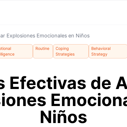
ar Explosiones Emocionales en Niños
tional
Routine
Coping
Behavioral
elligence
Strategies
Strategy
 Efectivas de 
iones Emociona
Niños