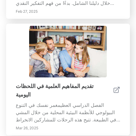
خلال دليلنا الشامل. بدءًا من فهم التفكير النقدي
وطرق الإبداع، إلى تطبيق تقنيات عملية في الحياة
Feb 27, 2025
اليومية، يزوّدك هذا المقال بالأدوات لمواجهة التحديات
بشكل فعال. تعلم كيفية تبني عقلية النمو، وإقامة
جلسات العصف الذهني واستخدام المساعدات
البصرية، وتعزيز التعاون من أجل إيجاد حلول مبتكرة.
سواء في المآزق الشخصية أو المشاريع المهنية، قم
برفع قدراتك في حل المشكلات وزيادة ثقتك لمواجهة
أي موقف مباشرة. افتح إمكانياتك وابدأ في حل
المشكلات مثل المحترفين اليوم!
تقديم المفاهيم العلمية في اللحظات
اليومية
الفصل الدراسي العظيمغمر نفسك في التنوع
البيولوجي للأنظمة البيئية المحلية من خلال المشي
في الطبيعة. تتيح هذه الرحلات للمشاركين الانخراط
مباشرة مع مجموعة متنوعة من الأنواع النباتية
Mar 26, 2025
والحيوانية، مما يعزز تقديرًا أعمق للإيكولوجيا. اكتشف