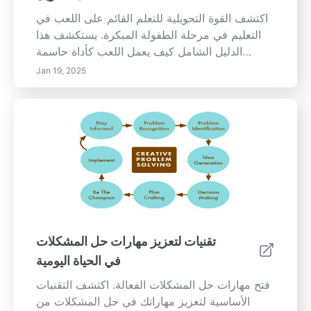
ابدأ في تنفيذ هذه الاستراتيجيات لتحقيق حياة متوازنة
ومُرضية. احتضن الرعاية الذاتية، وازرع العلاقات
اكتشف القوة التحويلية للتعلم القائم على اللعب في
الداعمة، واحتفظ بحدود واضحة لتحقيق توازن
التعليم في مرحلة الطفولة المبكرة. يستكشف هذا
مستدام بين العمل والحياة. للحصول على مزيد من
الدليل الشامل كيف يعمل اللعب كأداة حاسمة
الأفكار حول تحسين توازن العمل والحياة، اقرأ
للتطور المعرفي والنمو الاجتماعي والعاطفي
Jan 19, 2025
المقال الكامل.
واكتساب المهارات مدى الحياة. تعرف على الدور
الحيوي الذي يلعبه المعلمون في تسهيل تجارب
التعليم المثيرة والمزايا طويلة الأجل لتعزيز الفضول
والإبداع ومهارات حل المشكلات لدى الأطفال.
اكتشف استراتيجيات فعالة لتطبيق التعلم القائم على
اللعب في البيئات التعليمية وفهم كيف ينمي هذا النهج
المتعلمين القادرين والمتحمسين الذين يزدهرون
أكاديمياً واجتماعياً. انضم إلينا في الدعوة لبيئة تعليمية
ممتعة وغنية تعطي الأولوية لفرحة التعلم!
تقنيات لتعزيز مهارات حل المشكلات
في الحياة اليومية
فتح مهارات حل المشكلات الفعالة. اكتشف التقنيات
الأساسية لتعزيز مهاراتك في حل المشكلات من