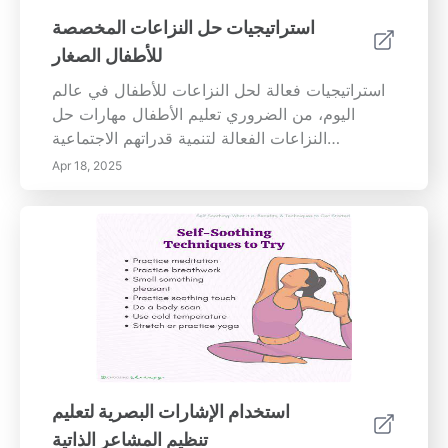
skills, and build lasting friendships. Embrace
استراتيجيات حل النزاعات المخصصة
role-playing and collaborative activities to
للأطفال الصغار
inspire the next generation!
استراتيجيات فعالة لحل النزاعات للأطفال في عالم
اليوم، من الضروري تعليم الأطفال مهارات حل
النزاعات الفعالة لتنمية قدراتهم الاجتماعية
والعاطفية. هذا الدليل الشامل يصف استراتيجيات
Apr 18, 2025
استخدام الإشارات البصرية لتعليم
تنظيم المشاعر الذاتية