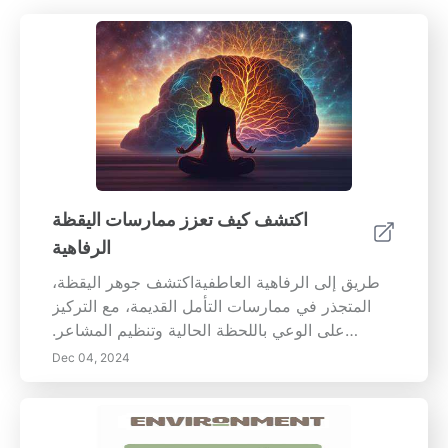
اكتشف كيف تعزز ممارسات اليقظة
الرفاهية
طريق إلى الرفاهية العاطفيةاكتشف جوهر اليقظة،
المتجذر في ممارسات التأمل القديمة، مع التركيز
على الوعي باللحظة الحالية وتنظيم المشاعر.
تستكشف هذه الصفحة المعلوماتية المبادئ الأساسية
Dec 04, 2024
لليقظة، مع تسليط الضوء على فوائدها للصحة
العقلية وإدارة التوتر والعلاقات بين الأشخاص. تعلم
تقنيات عملية لدمج اليقظة في حياتك اليومية، مثل